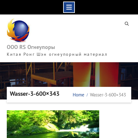
Skip
to
content
ООО RS Огнеупоры
Китая Ронг Шэн огнеупорный материал
Wasser-3-600×343
Home
Wasser-3-600×343