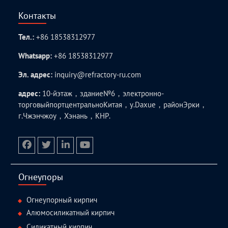
Контакты
Тел.:
+86 18538312977
Whatsapp:
+86 18538312977
Эл. адрес:
inquiry@refractory-ru.com
адрес:
10-йэтаж，здание№6，электронно-
торговыйпортцентральноКитая，у.Daxue，районЭрки，
г.Чжэнчжоу，Хэнань，КНР.
facebook
twitter.com
linkedin
youtube
Огнеупоры
Огнеупорный кирпич
Алюмосиликатный кирпич
Силикатный кирпич