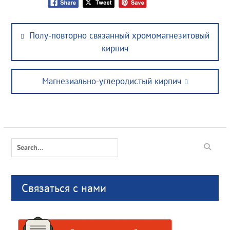
Post
Previous
Полу-повторно связанный хромомагнезитовый
navigation
post:
кирпич
Next
Магнезиально-углеродистый кирпич
post:
Search
for:
Связаться с нами