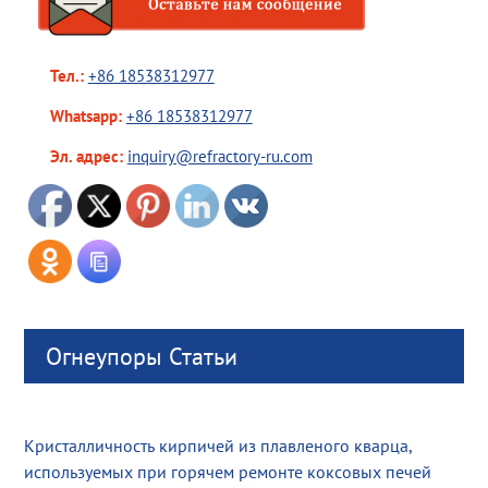
Тел.:
+86 18538312977
Whatsapp:
+86 18538312977
Эл. адрес:
inquiry@refractory-ru.com
Огнеупоры Статьи
Кристалличность кирпичей из плавленого кварца,
используемых при горячем ремонте коксовых печей