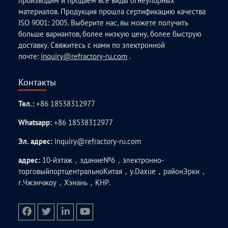
производим и продаем все виды огнеупорных
материалов. Продукция прошла сертификацию качества
ISO 9001: 2005. Выберите нас, вы можете получить
больше вариантов, более низкую цену, более быструю
доставку. Свяжитесь с нами по электронной
почте:
inquiry@refractory-ru.com
.
Контакты
Тел.:
+86 18538312977
Whatsapp:
+86 18538312977
Эл. адрес:
inquiry@refractory-ru.com
адрес:
10-йэтаж，здание№6，электронно-
торговыйпортцентральноКитая，у.Daxue，районЭрки，
г.Чжэнчжоу，Хэнань，КНР.
facebook
twitter.com
linkedin
youtube