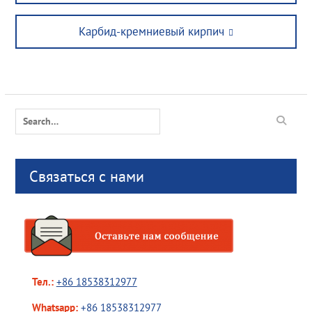
post:
Next
Карбид-кремниевый кирпич
post:
Search
for:
Связаться с нами
Тел.:
+86 18538312977
Whatsapp:
+86 18538312977