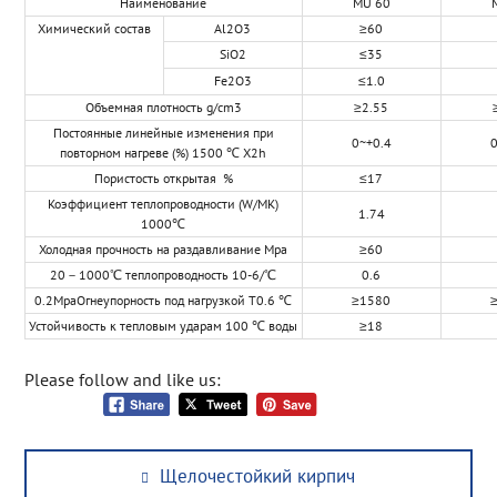
Наименование
MU 60
Химический состав
Al2O3
≥60
SiO2
≤35
Fe2O3
≤1.0
Объемная плотность g/cm3
≥2.55
Постоянные линейные изменения при
0~+0.4
0
повторном нагреве (%) 1500 ℃ X2h
Пористость открытая %
≤17
Коэффициент теплопроводности (W/MK)
1.74
1000℃
Холодная прочность на раздавливание Mpa
≥60
20－1000℃ теплопроводность 10-6/℃
0.6
0.2MpaОгнеупорность под нагрузкой T0.6 ℃
≥1580
Устойчивость к тепловым ударам 100 ℃ воды
≥18
Please follow and like us:
Post
Previous
Щелочестойкий кирпич
navigation