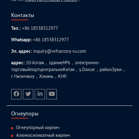
Контакты
Тел.:
+86 18538312977
Whatsapp:
+86 18538312977
Эл. адрес:
inquiry@refractory-ru.com
адрес:
10-йэтаж，здание№6，электронно-
торговыйпортцентральноКитая，у.Daxue，районЭрки，
г.Чжэнчжоу，Хэнань，КНР.
facebook
twitter.com
linkedin
youtube
Огнеупоры
Огнеупорный кирпич
Алюмосиликатный кирпич