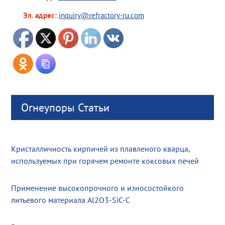
Эл. адрес:
inquiry@refractory-ru.com
Огнеупоры Статьи
Кристалличность кирпичей из плавленого кварца,
используемых при горячем ремонте коксовых печей
Применение высокопрочного и износостойкого
литьевого материала Al2O3-SiC-C