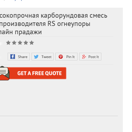
сокопрочная карборундовая смесь
 производителя RS огнеупоры
лайн прадажи
g:
: