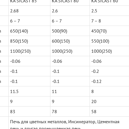
KA SICAST 85
KA SICAST 80
KA SICAST 60
2.68
2.6
2.5
6 – 7
6 – 7
7 – 8
h
650(140)
500(90)
450(70)
h
850(150)
600(150)
550(100)
h
1100(250)
1000(250)
1000(250)
h
-0.06
-0.06
-0.06
h
-0.1
-0.1
-0.2
h
-0.1
-0.1
-0.12
11.5
11
8
9
9
20
83
78
58
Печь для цветных металлов, Инсинератор, Цементная
печь и другая промышленная печь