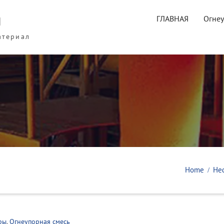
ы
ГЛАВНАЯ
Огне
атериал
Home
Не
ры
,
Огнеупорная смесь