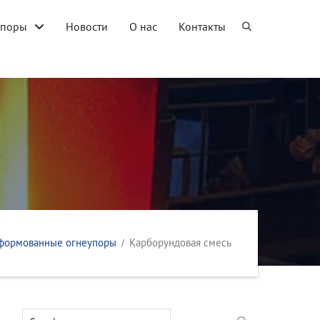
упоры
Новости
О нас
Контакты
формованные огнеупоры
Карборундовая смесь
Search