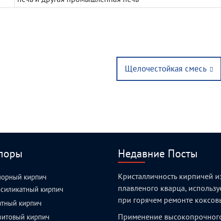
Next
Щелочестойкая смесь
post:
поры
Недавние Посты
Кристалличность кирпичей и
порный кирпич
плавленого кварца, использ
силикатный кирпич
при горячем ремонте коксов
атный кирпич
Применение высокопрочног
зитовый кирпич