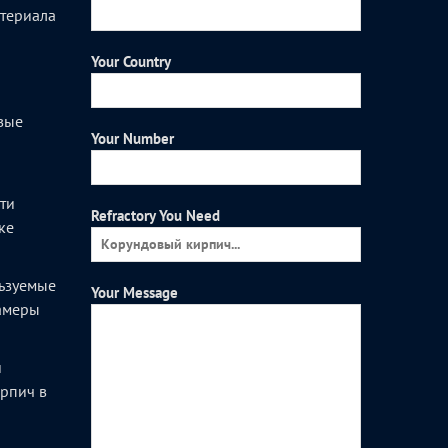
атериала
Your Country
вые
Your Number
и
ти
Refractory You Need
ке
ьзуемые
Your Message
камеры
и
рпич в