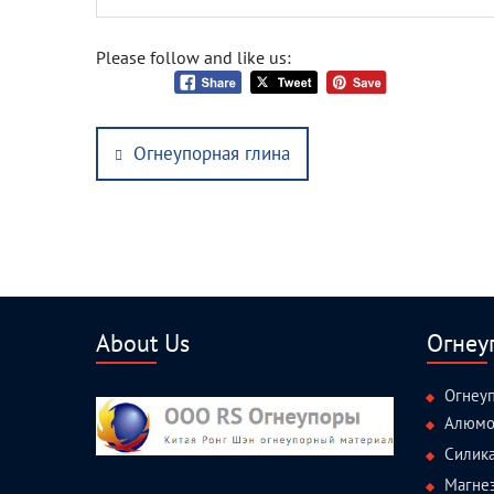
Please follow and like us:
Post
Previous
Огнеупорная глина
navigation
post:
About Us
Огнеу
Огнеу
Алюмо
Силик
Магне