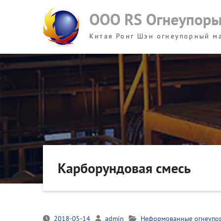
Skip
ООО RS Огнеупор
to
content
Китая Ронг Шэн огнеупорный м
Карборундовая смесь
2018-05-14
admin
Неформованные огнеупо