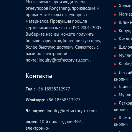
Мы являемся производителем
Хромо
огнеупоров
Rongsheng
, производим и
Магне
продаем все виды огнеупорных
материалов. Продукция прошла
Шпине
сертификацию качества ISO 9001: 2005.
Корун
Выберите нас, вы можете получить
Кисло
больше вариантов, более низкую цену,
Щелоч
более быструю доставку. Свяжитесь с
нами по электронной
Мулли
почте:
inquiry@refractory-ru.com
.
Карби
Легки
Контакты
кирпич
Глиноз
Тел.:
+86 18538312977
Мулли
Whatsapp:
+86 18538312977
Легко
кирпич
Эл. адрес:
inquiry@refractory-ru.com
Шамот
адрес:
10-йэтаж，здание№6，
кирпич
электронно-