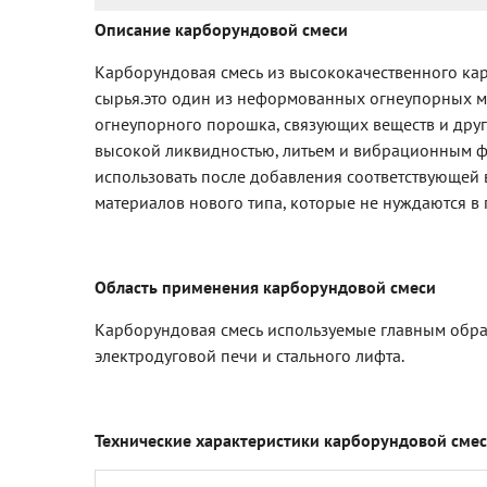
Описание
карборундов
ой
смес
и
Карборундовая смесь из высококачественного ка
сырья.это один из неформованных огнеупорных ма
огнеупорного порошка, связующих веществ и дру
высокой ликвидностью, литьем и вибрационным ф
использовать после добавления соответствующей 
материалов нового типа, которые не нуждаются в
Область применения
карборундов
ой
смес
и
Карборундовая смесь используемые главным обра
электродуговой печи и стального лифта.
Технические
характеристики
карборундов
ой
смес