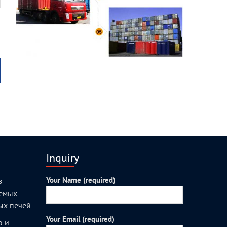
Inquiry
Your Name (required)
з
уемых
ых печей
Your Email (required)
о и