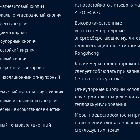
износостойкого литьевого м
магнезитовый кирпич
Al2O3-SiC-C
зиально-углеродистый кирпич
Высококачественные
левый кирпич
высокотемпературные
довый кирпич
энергосберегающие муллито
тоупорный кирпич
теплоизоляционные кирпич
естойкий кирпич
Rongsheng
товый кирпич
Какие меры предосторожнос
д-кремниевый кирпич
следует соблюдать при залив
й изоляционный огнеупорный
бетона в топку котла?
Огнеупорные кирпичи испол
емистый пустоты шары кирпич
для строительства решетки 
товый изоляционный кирпич
теплоаккумулирования
весный высокоглиноземистый
Меры предосторожности пр
применении глиноземный ки
ный теплоизоляционный
стеклодувных печах