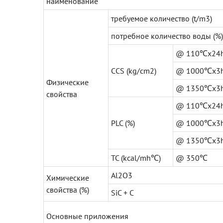
наименование
требуемое количество (t/m3)
потребное количество воды (%)
@ 110℃x24
CCS (kg/cm2)
@ 1000℃x3
Физические
@ 1350℃x3
свойства
@ 110℃x24
PLC (%)
@ 1000℃x3
@ 1350℃x3
TC (kcal/mh℃)
@ 350℃
Al2O3
Химические
свойства (%)
SiC + C
Основные приложения