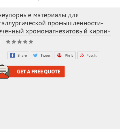
неупорные материалы для
таллургической промышленности-
еченный хромомагнезитовый кирпич
g:
: