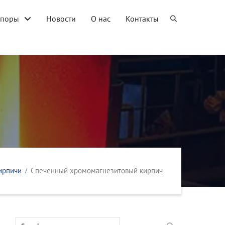
упоры
Новости
О нас
Контакты
ирпичи
Спеченный хромомагнезитовый кирпич
Search