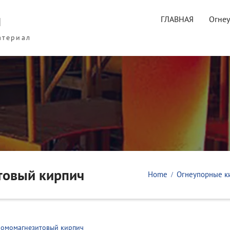
ы
ГЛАВНАЯ
Огне
атериал
товый кирпич
Home
Огнеупорные к
омомагнезитовый кирпич