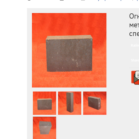
Ог
ме
сп
Ratin
Share