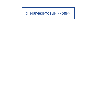
Post
Previous
Магнезитовый кирпич
navigation
post: