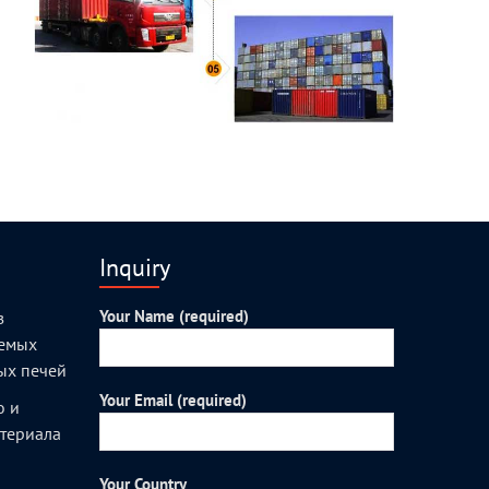
Inquiry
Your Name (required)
з
уемых
ых печей
Your Email (required)
о и
атериала
Your Country