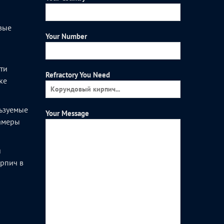
вые
Your Number
и
ти
Refractory You Need
ке
ьзуемые
Your Message
камеры
и
рпич в