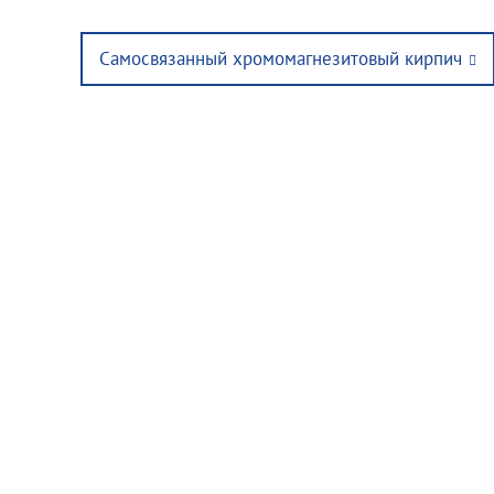
Next
Самосвязанный хромомагнезитовый кирпич
post: