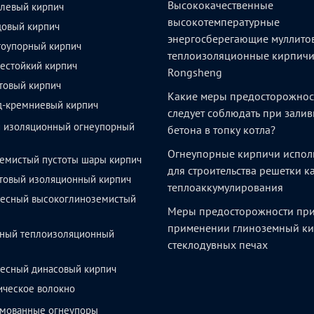
Высококачественные
левый кирпич
высокотемпературные
довый кирпич
энергосберегающие муллито
тоупорный кирпич
теплоизоляционные кирпич
естойкий кирпич
Rongsheng
товый кирпич
Какие меры предосторожнос
д-кремниевый кирпич
следует соблюдать при залив
й изоляционный огнеупорный
бетона в топку котла?
Огнеупорные кирпичи испол
емистый пустоты шары кирпич
для строительства решетки 
товый изоляционный кирпич
теплоаккумулирования
весный высокоглиноземистый
Меры предосторожности пр
применении глиноземный ки
ный теплоизоляционный
стеклодувных печах
весный динасовый кирпич
ическое волокно
мованные огнеупоры