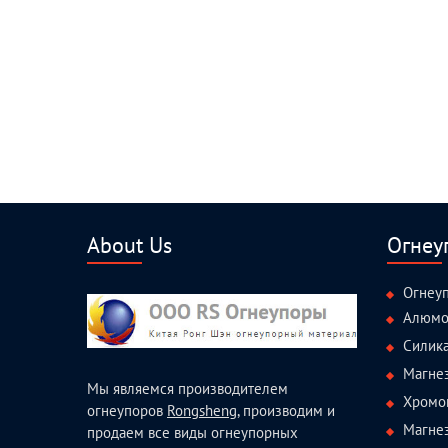
About Us
Огнеу
Огнеу
Алюмо
Силик
Магне
Мы являемся производителем
Хромо
огнеупоров
Rongsheng
, производим и
Магне
продаем все виды огнеупорных