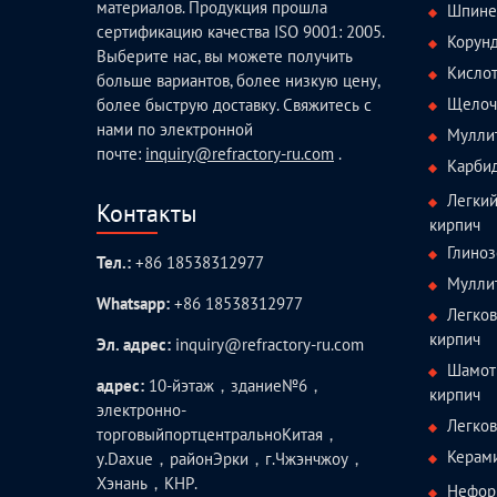
материалов. Продукция прошла
Шпине
сертификацию качества ISO 9001: 2005.
Корун
Выберите нас, вы можете получить
Кисло
больше вариантов, более низкую цену,
Щелоч
более быструю доставку. Свяжитесь с
нами по электронной
Мулли
почте:
inquiry@refractory-ru.com
.
Карби
Легки
Контакты
кирпич
Глиноз
Тел.:
+86 18538312977
Мулли
Whatsapp:
+86 18538312977
Легко
кирпич
Эл. адрес:
inquiry@refractory-ru.com
Шамот
адрес:
10-йэтаж，здание№6，
кирпич
электронно-
Легко
торговыйпортцентральноКитая，
Керам
у.Daxue，районЭрки，г.Чжэнчжоу，
Хэнань，КНР.
Нефор