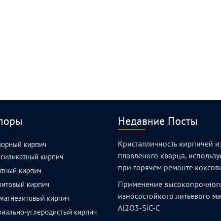
поры
Недавние Посты
Кристалличность кирпичей и
порный кирпич
плавленого кварца, использ
силикатный кирпич
при горячем ремонте коксов
атный кирпич
Применение высокопрочног
зитовый кирпич
износостойкого литьевого м
магнезитовый кирпич
Al2O3-SiC-C
зиально-углеродистый кирпич