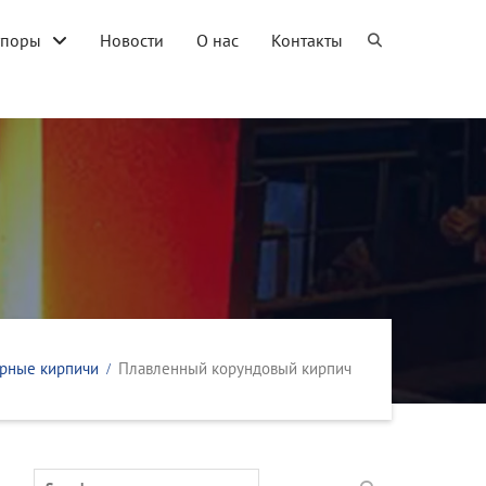
упоры
Новости
О нас
Контакты
рные кирпичи
Плавленный корундовый кирпич
Search