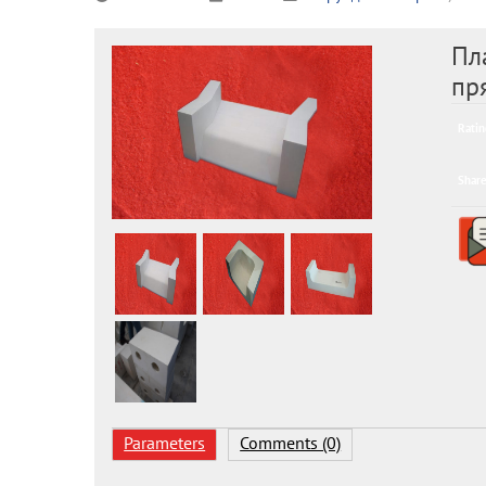
Пл
пр
Ratin
Share
Parameters
Comments (0)