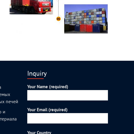
Inquiry
Your Name (required)
з
уемых
ых печей
Your Email (required)
о и
атериала
Your Country