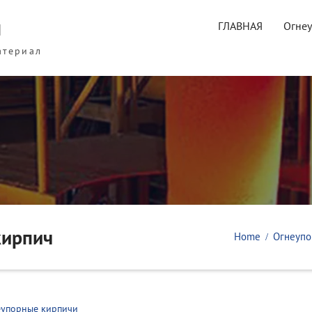
ы
ГЛАВНАЯ
Огне
атериал
кирпич
Home
Огнеупо
еупорные кирпичи