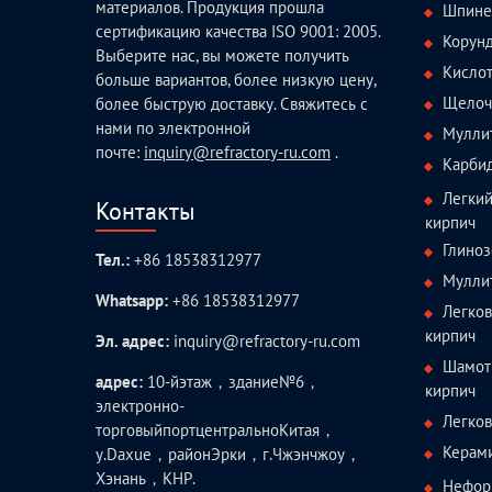
материалов. Продукция прошла
Шпине
сертификацию качества ISO 9001: 2005.
Корун
Выберите нас, вы можете получить
Кисло
больше вариантов, более низкую цену,
Щелоч
более быструю доставку. Свяжитесь с
нами по электронной
Мулли
почте:
inquiry@refractory-ru.com
.
Карби
Легки
Контакты
кирпич
Глиноз
Тел.:
+86 18538312977
Мулли
Whatsapp:
+86 18538312977
Легко
кирпич
Эл. адрес:
inquiry@refractory-ru.com
Шамот
адрес:
10-йэтаж，здание№6，
кирпич
электронно-
Легко
торговыйпортцентральноКитая，
Керам
у.Daxue，районЭрки，г.Чжэнчжоу，
Хэнань，КНР.
Нефор