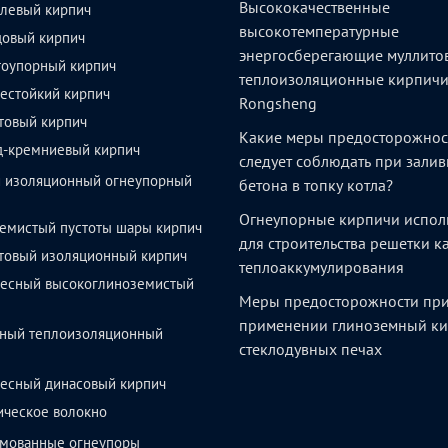
Высококачественные
левый кирпич
высокотемпературные
довый кирпич
энергосберегающие муллито
тоупорный кирпич
теплоизоляционные кирпич
естойкий кирпич
Rongsheng
товый кирпич
Какие меры предосторожнос
д-кремниевый кирпич
следует соблюдать при залив
й изоляционный огнеупорный
бетона в топку котла?
Огнеупорные кирпичи испол
емистый пустоты шары кирпич
для строительства решетки 
товый изоляционный кирпич
теплоаккумулирования
весный высокоглиноземистый
Меры предосторожности пр
применении глиноземный ки
ный теплоизоляционный
стеклодувных печах
весный динасовый кирпич
ическое волокно
мованные огнеупоры