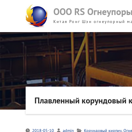
Skip
ООО RS Огнеупор
to
content
Китая Ронг Шэн огнеупорный м
Плавленный корундовый 
2018-05-10
admin
Корундовый кирпич
,
Огн