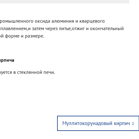
промышленного оксида алюминия и кварцевого
плавлением,и затем через литье,отжиг и окончательный
ой форме и размере.
ирпича
ется в стеклянной печи.
Next
Муллитокорунадовый кирпич
post: