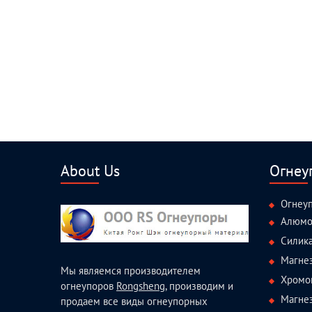
About Us
Огнеу
Огнеу
Алюмо
Силик
Магне
Мы являемся производителем
Хромо
огнеупоров
Rongsheng
, производим и
Магне
продаем все виды огнеупорных