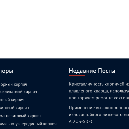
поры
Недавние Посты
Кристалличность кирпичей и
порный кирпич
плавленого кварца, использ
силикатный кирпич
при горячем ремонте коксов
атный кирпич
Применение высокопрочног
зитовый кирпич
износостойкого литьевого м
магнезитовый кирпич
Al2O3-SiC-C
зиально-углеродистый кирпич