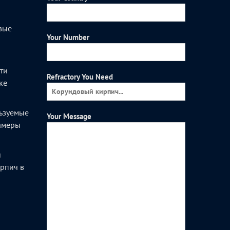
вые
Your Number
и
ти
Refractory You Need
ке
ьзуемые
Your Message
камеры
и
рпич в