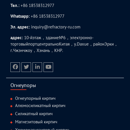
Тел.:
+86 18538312977
Whatsapp:
+86 18538312977
Эл. адрес:
inquiry@refractory-ru.com
адрес:
10-йэтаж，здание№6，электронно-
торговыйпортцентральноКитая，у.Daxue，районЭрки，
г.Чжэнчжоу，Хэнань，КНР.
facebook
twitter.com
linkedin
youtube
Огнеупоры
Огнеупорный кирпич
Алюмосиликатный кирпич
Силикатный кирпич
Магнезитовый кирпич
Хромомагнезитовый кирпич