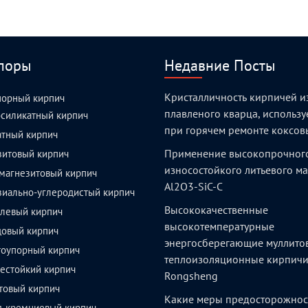
поры
Недавние Посты
Кристалличность кирпичей и
порный кирпич
плавленого кварца, использ
силикатный кирпич
при горячем ремонте коксов
атный кирпич
Применение высокопрочног
зитовый кирпич
износостойкого литьевого м
магнезитовый кирпич
Al2O3-SiC-C
зиально-углеродистый кирпич
Высококачественные
левый кирпич
высокотемпературные
довый кирпич
энергосберегающие муллито
тоупорный кирпич
теплоизоляционные кирпич
естойкий кирпич
Rongsheng
товый кирпич
Какие меры предосторожнос
д-кремниевый кирпич