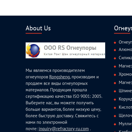
About Us
Огнеу
Огнеу
Алюмо
Силик
Магне
Мы являемся производителем
Хромо
огнеупоров
Rongsheng
, производим и
Магне
продаем все виды огнеупорных
материалов. Продукция прошла
Шпине
сертификацию качества ISO 9001: 2005.
Корун
Выберите нас, вы можете получить
Кисло
больше вариантов, более низкую цену,
Щелоч
более быструю доставку. Свяжитесь с
нами по электронной
Мулли
почте:
inquiry@refractory-ru.com
.
Карби