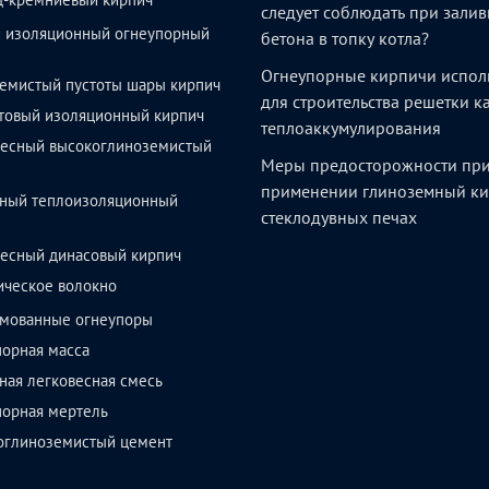
следует соблюдать при залив
й изоляционный огнеупорный
бетона в топку котла?
Огнеупорные кирпичи испол
емистый пустоты шары кирпич
для строительства решетки 
товый изоляционный кирпич
теплоаккумулирования
весный высокоглиноземистый
Меры предосторожности пр
применении глиноземный ки
ный теплоизоляционный
стеклодувных печах
весный динасовый кирпич
ическое волокно
мованные огнеупоры
орная масса
ая легковесная смесь
порная мертель
оглиноземистый цемент