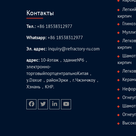
Легки
Контакты
кирпич
Глиноз
Тел.:
+86 18538312977
Мулли
Whatsapp:
+86 18538312977
Легко
кирпич
Эл. адрес:
inquiry@refractory-ru.com
Шамот
адрес:
10-йэтаж，здание№6，
кирпич
электронно-
Легко
торговыйпортцентральноКитая，
Керам
у.Daxue，районЭрки，г.Чжэнчжоу，
Хэнань，КНР.
Нефор
Огнеуп
Шамотн
facebook
twitter.com
linkedin
youtube
Огнеу
Высок