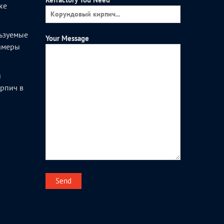
ке
ьзуемые
Your Message
камеры
и
рпич в