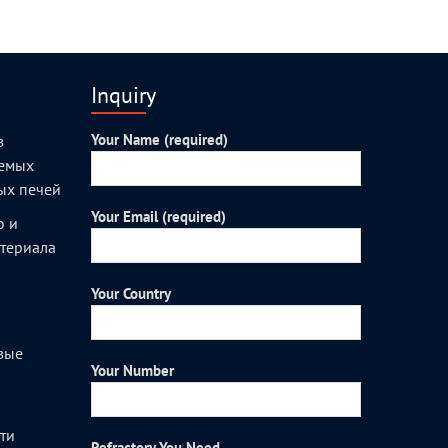
Inquiry
Your Name (required)
з
уемых
ых печей
Your Email (required)
о и
атериала
Your Country
вые
Your Number
и
ти
Refractory You Need