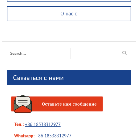
Next
О нас
post:
Search
for:
Связаться с нами
Тел.:
+86 18538312977
Whatsapp:
+86 18538312977