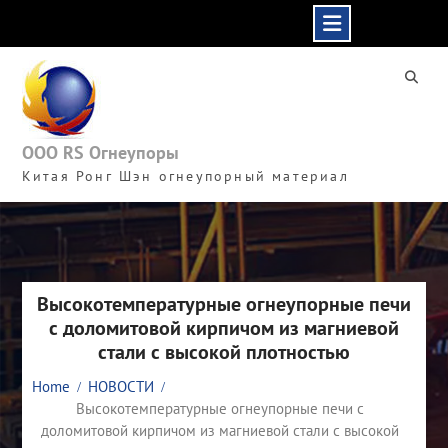
Skip
to
content
ООО RS Огнеупоры
Китая Ронг Шэн огнеупорный материал
Высокотемпературные огнеупорные печи
с доломитовой кирпичом из магниевой
стали с высокой плотностью
Home
НОВОСТИ
Высокотемпературные огнеупорные печи с
доломитовой кирпичом из магниевой стали с высокой