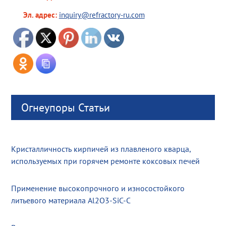
Эл. адрес:
inquiry@refractory-ru.com
Огнеупоры Статьи
Кристалличность кирпичей из плавленого кварца,
используемых при горячем ремонте коксовых печей
Применение высокопрочного и износостойкого
литьевого материала Al2O3-SiC-C