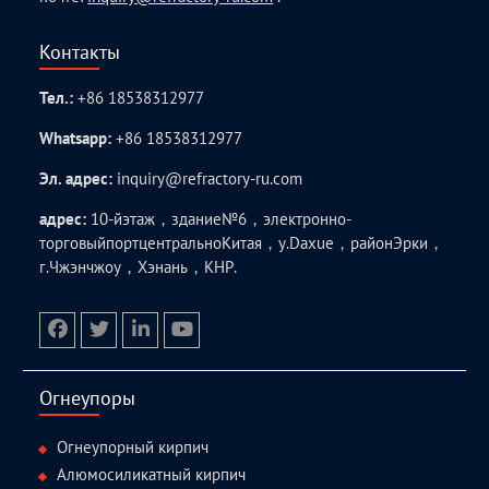
Контакты
Тел.:
+86 18538312977
Whatsapp:
+86 18538312977
Эл. адрес:
inquiry@refractory-ru.com
адрес:
10-йэтаж，здание№6，электронно-
торговыйпортцентральноКитая，у.Daxue，районЭрки，
г.Чжэнчжоу，Хэнань，КНР.
facebook
twitter.com
linkedin
youtube
Огнеупоры
Огнеупорный кирпич
Алюмосиликатный кирпич