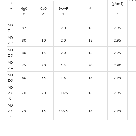
Ite
(g/cm3)
m
≤
MgO
CaO
S+A+F
≥
≥
≥
≤
MD
87
5
2.0
18
2.95
Z-1
MD
80
10
2.0
18
2.95
Z-2
MD
80
15
2.0
18
2.95
Z-3
MD
75
20
1.5
20
2.90
Z-4
MD
60
35
1.8
18
2.95
Z-5
MD
Z7
70
20
SiO26
18
2.95
0
MD
Z7
75
15
SiO25
18
2.95
5