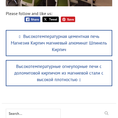
Please follow and like us:
Post
Previous
Высокотемпературная цементная печь
navigation
post:
Магнезия Кирпич магниевый алюминат Шпинель
Кирпич
Next
Высокотемпературные огнеупорные печи с
post:
доломитовой кирпичом из магниевой стали с
высокой плотностью
Search
for: