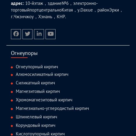
адрес:
10-йэтаж，здание№6，электронно-
торговыйпортцентральноКитая，у.Daxue，районЭрки，
г.Чжэнчжоу，Хэнань，КНР.
facebook
twitter.com
linkedin
youtube
Огнеупоры
Огнеупорный кирпич
Алюмосиликатный кирпич
Силикатный кирпич
Магнезитовый кирпич
Хромомагнезитовый кирпич
Магнезиально-углеродистый кирпич
Шпинелевый кирпич
Корундовый кирпич
Кислотоупорный кирпич