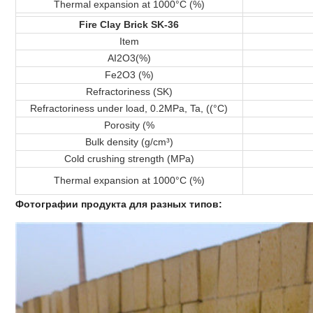
Thermal expansion at 1000°C (%)
Fire Clay Brick SK-36
Item
AI2O3(%)
Fe2O3 (%)
Refractoriness (SK)
Refractoriness under load, 0.2MPa, Ta, ((°C)
Porosity (%
Bulk density (g/cm³)
Cold crushing strength (MPa)
Thermal expansion at 1000°C (%)
Фотографии продукта для разных типов: