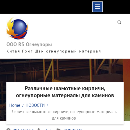
Skip
to
content
ООО RS Огнеупоры
Китая Ронг Шэн огнеупорный материал
Различные шамотные кирпичи,
огнеупорные материалы для каминов
Home
НОВОСТИ
Различные шамотные кирпичи, огнеупорные материалы
для каминов