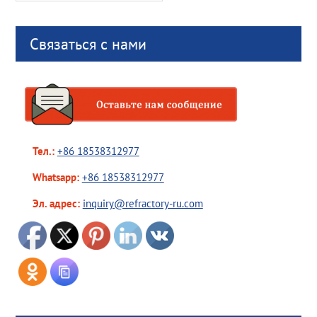
Связаться с нами
Тел.:
+86 18538312977
Whatsapp:
+86 18538312977
Эл. адрес:
inquiry@refractory-ru.com