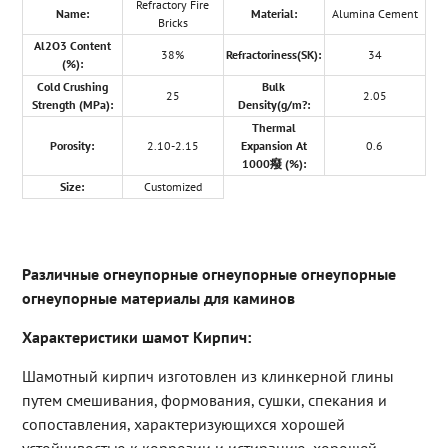
Refractory Fire
Name:
Material:
Alumina Cement
Bricks
Al2O3 Content
38%
Refractoriness(SK):
34
(%):
Cold Crushing
Bulk
25
2.05
Strength (MPa):
Density(g/m?:
Thermal
Porosity:
2.10-2.15
Expansion At
0.6
1000癈 (%):
Size:
Customized
Различные огнеупорные огнеупорные огнеупорные
огнеупорные материалы для каминов
Характеристики шамот Кирпич:
Шамотный кирпич изготовлен из клинкерной глины
путем смешивания, формования, сушки, спекания и
сопоставления, характеризующихся хорошей