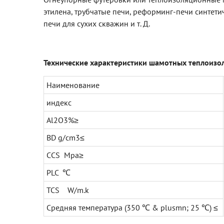
этилена, трубчатые печи, реформинг-печи синтет
печи для сухих скважин и т. Д.
Технические характеристики
шамотны
х
теплоизо
Наименование
индекс
Al2O3%≥
BD g/cm3≤
CCS Mpa≥
PLC ℃
TCS W/m.k
Средняя температура (350 ℃ & plusmn; 25 ℃) ≤