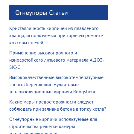
Огнеупоры Статьи
Кристалличность кирпичей из плавленого
кварца, используемых при горячем ремонте
коксовых печей
Применение высокопрочного и
износостойкого литьевого материала Al2O3-
е
SiC-C
Высококачественные высокотемпературные
энергосберегающие муллитовые
теплоизоляционные кирпичи Rongsheng
Какие меры предосторожности следует
соблюдать при заливке бетона в топку котла?
Огнеупорные кирпичи используемые для
строительства решетки камеры
теплоаккумулирования