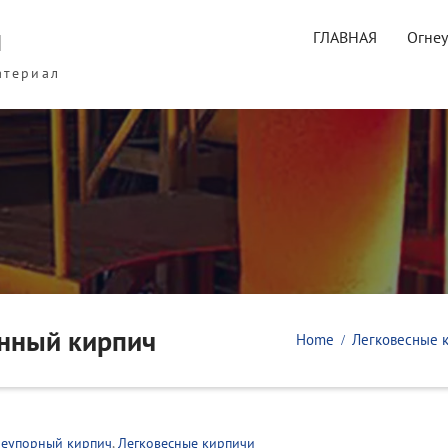
ы
ГЛАВНАЯ
Огне
атериал
нный кирпич
Home
Легковесные 
неупорный кирпич
,
Легковесные кирпичи