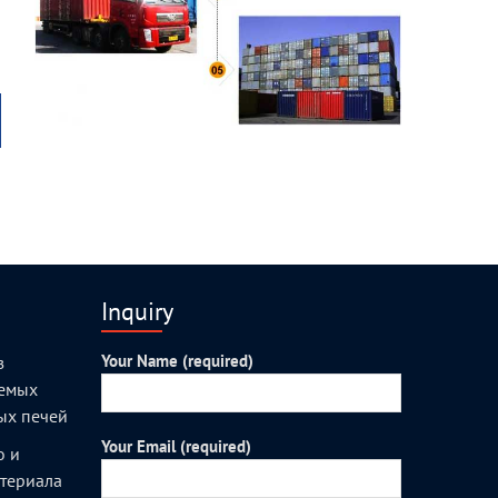
Inquiry
Your Name (required)
з
уемых
ых печей
Your Email (required)
о и
атериала