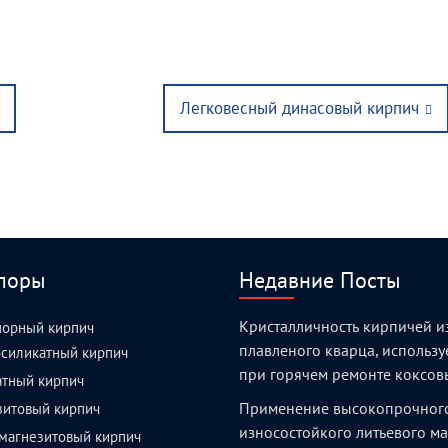
Next
Легковесный динасовый кирпич
post:
поры
Недавние Посты
Кристалличность кирпичей и
порный кирпич
плавленого кварца, использ
силикатный кирпич
при горячем ремонте коксов
атный кирпич
Применение высокопрочног
зитовый кирпич
износостойкого литьевого м
магнезитовый кирпич