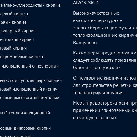
Al2O3-SiC-C
зиально-углеродистый кирпич
Высококачественные
левый кирпич
высокотемпературные
довый кирпич
энергосберегающие муллито
тоупорный кирпич
теплоизоляционные кирпич
естойкий кирпич
Rongsheng
товый кирпич
Какие меры предосторожнос
д-кремниевый кирпич
следует соблюдать при залив
й изоляционный огнеупорный
бетона в топку котла?
Огнеупорные кирпичи испол
емистый пустоты шары кирпич
для строительства решетки 
товый изоляционный кирпич
теплоаккумулирования
весный высокоглиноземистый
Меры предосторожности пр
применении глиноземный ки
ный теплоизоляционный
стеклодувных печах
весный динасовый кирпич
ическое волокно