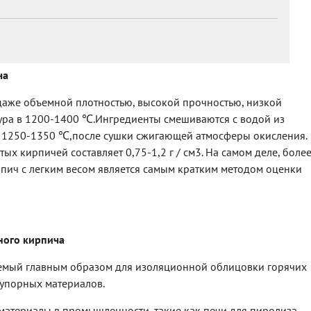
ч
а
аже объемной плотностью, высокой прочностью, низкой
ура в 1200-1400 ℃.Ингредиенты смешиваются с водой из
ем, 1250-1350 ℃,после сушки сжигающей атмосферы окисления.
х кирпичей составляет 0,75-1,2 г / см3. На самом деле, боле
пич с легким весом является самым кратким методом оценки
н
ого
кирпич
а
емый главным образом для изоляционной облицовки горячих
еупорных материалов.
атериалы в промышленности, такие как печи для пиролиза