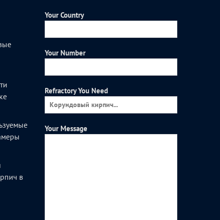
Your Country
вые
Your Number
и
ти
Refractory You Need
ке
ьзуемые
Your Message
камеры
и
рпич в