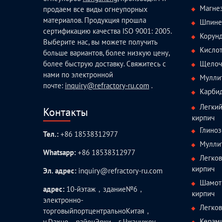
Магне
продаем все виды огнеупорных
материалов. Продукция прошла
Шпине
сертификацию качества ISO 9001: 2005.
Корун
Выберите нас, вы можете получить
Кисло
больше вариантов, более низкую цену,
Щелоч
более быструю доставку. Свяжитесь с
нами по электронной
Мулли
почте:
inquiry@refractory-ru.com
.
Карби
Легки
Контакты
кирпич
Глиноз
Тел.:
+86 18538312977
Мулли
Whatsapp:
+86 18538312977
Легко
кирпич
Эл. адрес:
inquiry@refractory-ru.com
Шамот
адрес:
10-йэтаж，здание№6，
кирпич
электронно-
Легко
торговыйпортцентральноКитая，
Керам
у.Daxue，районЭрки，г.Чжэнчжоу，