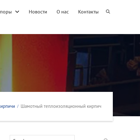
упоры
Новости
О нас
Контакты
кирпичи
Шамотный теплоизоляционный кирпич
Search