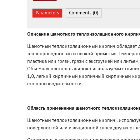
Parameters
Comments (0)
Описание
шамот
ного
теплоизоляцион
ного
кирпи
Шамотный теплоизоляционный кирпич обладает д
теплопроводностью и низкой примесью. Температ
пластика или грязи, грязи с экструзией или лить
Объемная плотность широко используемых глинисты
1,0, легкий кирпичный кирпичный кирпичный кир
его производительности.
Область применения
шамотн
ого
теплоизоляцион
Шамотный теплоизоляционный кирпич , использу
поверхностей или изляционной слоев других огн
Огнеупорные футеровки или теплоизоляционные м