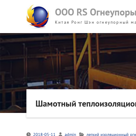
Skip
ООО RS Огнеупор
to
content
Китая Ронг Шэн огнеупорный м
Шамотный теплоизоляцио
2018-05-11
admin
легкий изоляционный ог