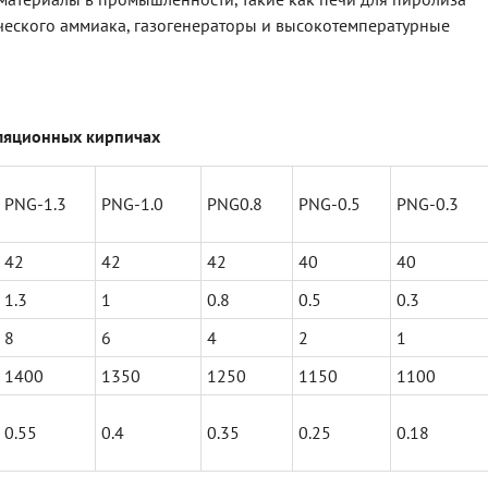
ического аммиака, газогенераторы и высокотемпературные
ляционн
ых
кирпич
ах
PNG-1.3
PNG-1.0
PNG0.8
PNG-0.5
PNG-0.3
42
42
42
40
40
1.3
1
0.8
0.5
0.3
8
6
4
2
1
1400
1350
1250
1150
1100
0.55
0.4
0.35
0.25
0.18