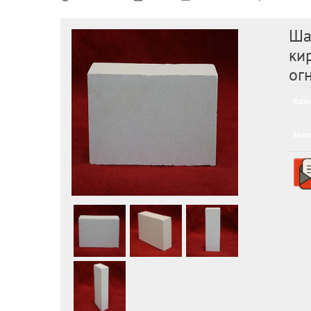
Ша
ки
ог
Ratin
Share