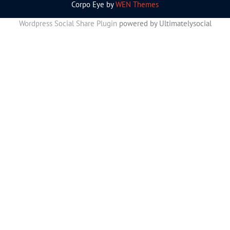
Corpo Eye by
WEN Themes
Wordpress Social Share Plugin
powered by Ultimatelysocial