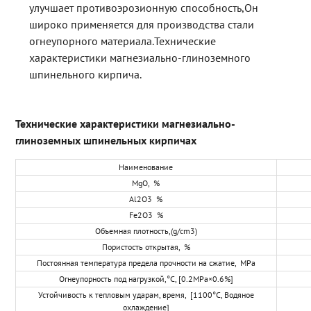
улучшает противоэрозионную способность,Он
широко применяется для производства стали
огнеупорного материала.Технические
характеристики магнезиально-глиноземного
шпинельного кирпича.
Технические характеристики магнезиально-
глиноземных шпинельных кирпичах
Наименование
MgO, %
Al2O3 %
Fe2O3 %
Объемная плотность,(g/cm3)
Пористость открытая, %
Постоянная температура предела прочности на сжатие, MPa
Огнеупорность под нагрузкой,°C, [0.2MPa×0.6%]
Устойчивость к тепловым ударам, время, [1100°C, Водяное
охлаждение]