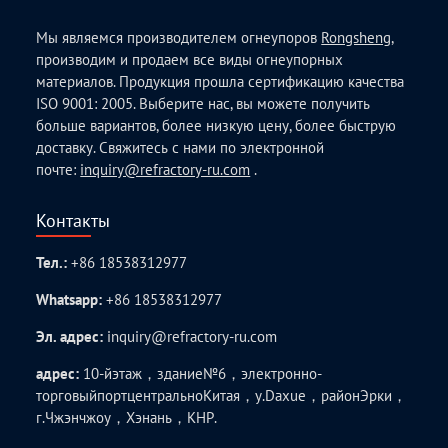
Мы являемся производителем огнеупоров
Rongsheng
,
производим и продаем все виды огнеупорных
материалов. Продукция прошла сертификацию качества
ISO 9001: 2005. Выберите нас, вы можете получить
больше вариантов, более низкую цену, более быструю
доставку. Свяжитесь с нами по электронной
почте:
inquiry@refractory-ru.com
.
Контакты
Тел.:
+86 18538312977
Whatsapp:
+86 18538312977
Эл. адрес:
inquiry@refractory-ru.com
адрес:
10-йэтаж，здание№6，электронно-
торговыйпортцентральноКитая，у.Daxue，районЭрки，
г.Чжэнчжоу，Хэнань，КНР.