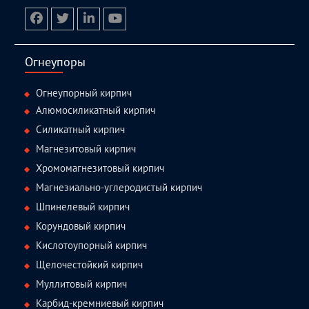
facebook
twitter.com
linkedin
youtube
Огнеупоры
Огнеупорный кирпич
Алюмосиликатный кирпич
Силикатный кирпич
Магнезитовый кирпич
Хромомагнезитовый кирпич
Магнезиально-углеродистый кирпич
Шпинелевый кирпич
Корундовый кирпич
Кислотоупорный кирпич
Щелочестойкий кирпич
Муллитовый кирпич
Карбид-кремниевый кирпич