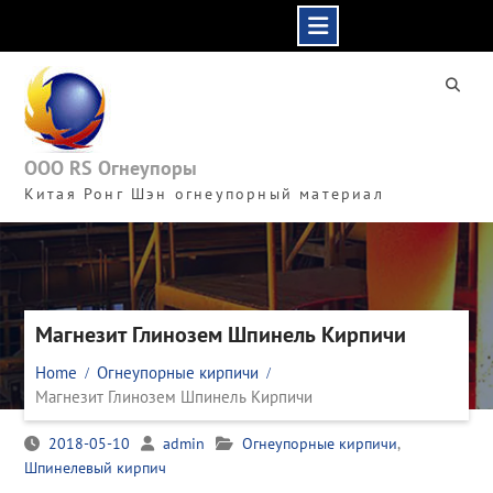
Skip
to
content
ООО RS Огнеупоры
Китая Ронг Шэн огнеупорный материал
Магнезит Глинозем Шпинель Кирпичи
Home
Огнеупорные кирпичи
Магнезит Глинозем Шпинель Кирпичи
2018-05-10
admin
Огнеупорные кирпичи
,
Шпинелевый кирпич