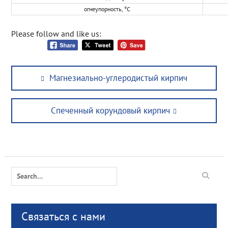
огнеупорность, °C
Please follow and like us:
Post
Previous
Магнезиально-углеродистый кирпич
navigation
post:
Next
Спеченный корундовый кирпич
post:
Search
for:
Связаться с нами