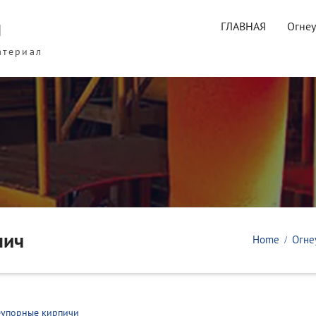
ы
ГЛАВНАЯ
Огне
атериал
пич
Home
Огне
еупорные кирпичи