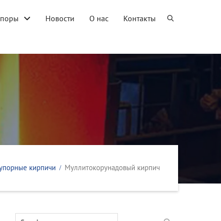
упоры
Новости
О нас
Контакты
упорные кирпичи
Муллитокорунадовый кирпич
Search