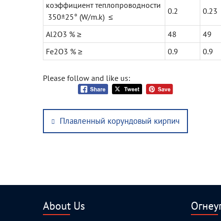
коэффициент теплопроводности
0.2
0.23
350±25° (W/m.k) ≤
Al2O3 % ≥
48
49
Fe2O3 % ≥
0.9
0.9
Please follow and like us:
Post
Previous
Плавленный корундовый кирпич
navigation
post:
About Us
Огнеу