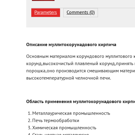
Parameters
Comments (0)
Описание муллитокорунадового кирпича
Основным материалом корундового муллитового 
корунд,высокочистый плавленый корунд,принять 
порошка,оно производится смешивающим материа
высокотемпературной челночной печи.
Область применения муллитокорунадового кирп
Металлаурическая промышленность
Печь термообработки
Химическая промышленность
Сталь,цветная металлургия