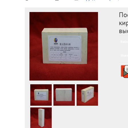
По
ки
вы
Ratin
Share