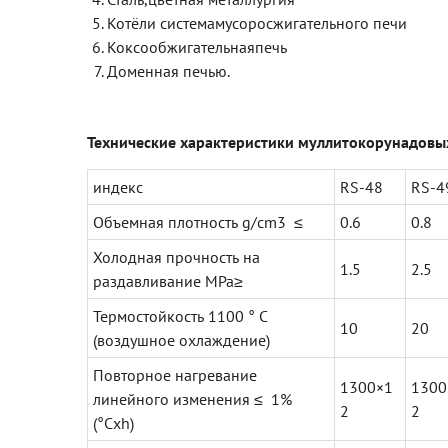
Котёли системамусоросжигательного печи
Коксообжигательнаяпечь
Доменная печью.
Технические характеристики
муллитокорунадовы
индекс
RS-48
RS-4
Объемная плотность g/cm3 ≤
0.6
0.8
Холодная прочность на
1.5
2.5
раздавливание MPa≥
Термостойкость 1100 ° C
10
20
(воздушное охлаждение)
Повторное нагревание
1300×1
1300
линейного изменения ≤ 1%
2
2
(°Cxh)