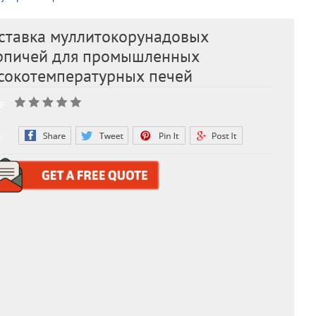
ставка муллитокорунадовых
рпичей для промышленных
сокотемпературных печей
g:
: