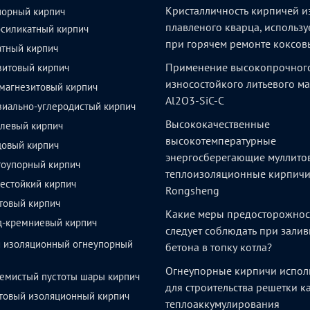
Кристалличность кирпичей и
порный кирпич
плавленого кварца, использ
силикатный кирпич
при горячем ремонте коксов
атный кирпич
Применение высокопрочног
зитовый кирпич
износостойкого литьевого м
магнезитовый кирпич
Al2O3-SiC-C
зиально-углеродистый кирпич
Высококачественные
левый кирпич
высокотемпературные
довый кирпич
энергосберегающие муллито
тоупорный кирпич
теплоизоляционные кирпич
естойкий кирпич
Rongsheng
товый кирпич
Какие меры предосторожнос
д-кремниевый кирпич
следует соблюдать при залив
й изоляционный огнеупорный
бетона в топку котла?
Огнеупорные кирпичи испол
емистый пустоты шары кирпич
для строительства решетки 
товый изоляционный кирпич
теплоаккумулирования