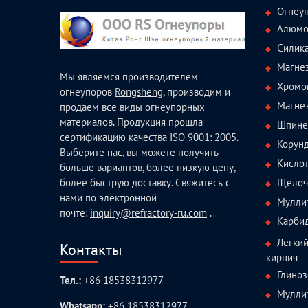
Огнеу
Алюмо
Силик
Магне
Мы являемся производителем
Хромо
огнеупоров
Rongsheng
, производим и
Магне
продаем все виды огнеупорных
материалов. Продукция прошла
Шпине
сертификацию качества ISO 9001: 2005.
Корун
Выберите нас, вы можете получить
Кисло
больше вариантов, более низкую цену,
Щелоч
более быструю доставку. Свяжитесь с
нами по электронной
Мулли
почте:
inquiry@refractory-ru.com
.
Карби
Легки
Контакты
кирпич
Глиноз
Тел.:
+86 18538312977
Мулли
Whatsapp:
+86 18538312977