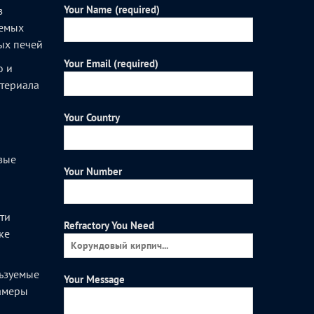
Your Name (required)
з
уемых
ых печей
Your Email (required)
о и
атериала
Your Country
вые
Your Number
и
ти
Refractory You Need
ке
ьзуемые
Your Message
камеры