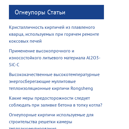
Огнеупоры Статьи
Кристалличность кирпичей из плавленого
кварца, используемых при горячем ремонте
коксовых печей
Применение высокопрочного и
износостойкого литьевого материала Al2O3-
SiC-C
Высококачественные высокотемпературные
энергосберегающие муллитовые
теплоизоляционные кирпичи Rongsheng
Какие меры предосторожности следует
соблюдать при заливке бетона в топку котла?
Огнеупорные кирпичи используемые для
строительства решетки камеры
теплоаккумулирования