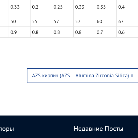
0.33
0.2
0.25
0.33
0.35
0.4
50
55
57
57
60
67
0.9
0.8
0.8
0.8
0.7
0.6
Next
AZS кирпич (AZS – Alumina Zirconia Silica)
post:
поры
Недавние Посты