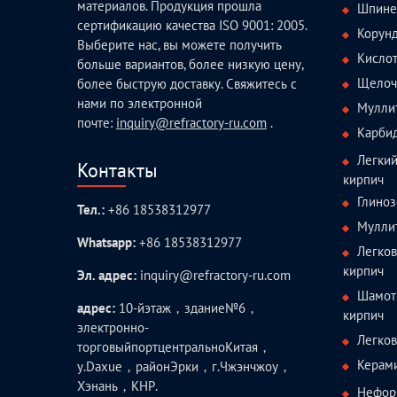
материалов. Продукция прошла
Шпине
сертификацию качества ISO 9001: 2005.
Корун
Выберите нас, вы можете получить
Кисло
больше вариантов, более низкую цену,
Щелоч
более быструю доставку. Свяжитесь с
нами по электронной
Мулли
почте:
inquiry@refractory-ru.com
.
Карби
Легки
Контакты
кирпич
Глиноз
Тел.:
+86 18538312977
Мулли
Whatsapp:
+86 18538312977
Легко
кирпич
Эл. адрес:
inquiry@refractory-ru.com
Шамот
адрес:
10-йэтаж，здание№6，
кирпич
электронно-
Легко
торговыйпортцентральноКитая，
Керам
у.Daxue，районЭрки，г.Чжэнчжоу，
Хэнань，КНР.
Нефор