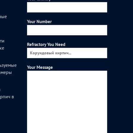
вые
Your Number
и
ти
Refractory You Need
ке
ьзуемые
Your Message
камеры
и
рпич в