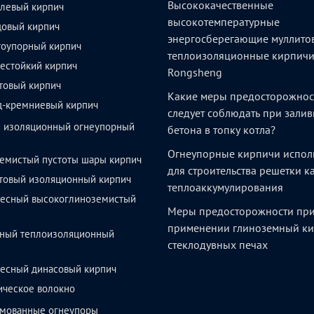
Высококачественные
левый кирпич
высокотемпературные
довый кирпич
энергосберегающие муллито
тоупорный кирпич
теплоизоляционные кирпич
естойкий кирпич
Rongsheng
товый кирпич
Какие меры предосторожнос
д-кремниевый кирпич
следует соблюдать при залив
й изоляционный огнеупорный
бетона в топку котла?
Огнеупорные кирпичи испол
емистый пустоты шары кирпич
для строительства решетки 
товый изоляционный кирпич
теплоаккумулирования
весный высокоглиноземистый
Меры предосторожности пр
применении глиноземный ки
ный теплоизоляционный
стеклодувных печах
весный динасовый кирпич
ическое волокно
мованные огнеупоры