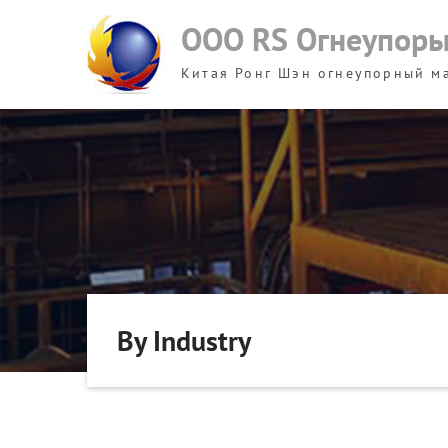
Skip
ООО RS Огнеупор
to
content
Китая Ронг Шэн огнеупорный м
By Industry