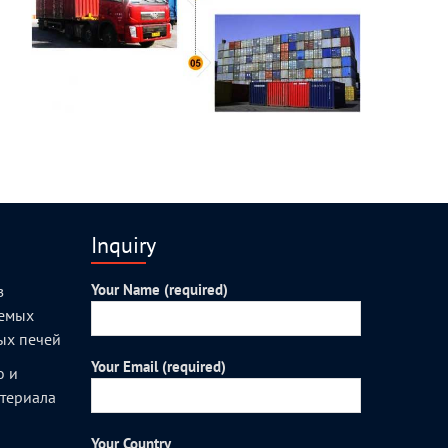
Inquiry
Your Name (required)
з
уемых
ых печей
Your Email (required)
о и
атериала
Your Country