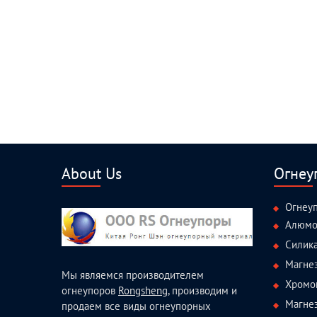
About Us
Огнеу
Огнеу
Алюмо
Силик
Магне
Мы являемся производителем
Хромо
огнеупоров
Rongsheng
, производим и
Магне
продаем все виды огнеупорных