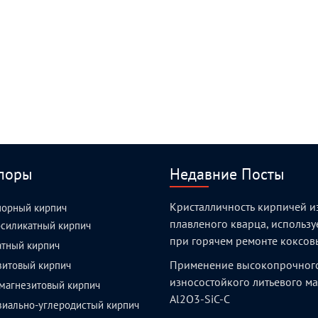
поры
Недавние Посты
Кристалличность кирпичей и
порный кирпич
плавленого кварца, использ
силикатный кирпич
при горячем ремонте коксов
атный кирпич
Применение высокопрочног
зитовый кирпич
износостойкого литьевого м
магнезитовый кирпич
Al2O3-SiC-C
зиально-углеродистый кирпич