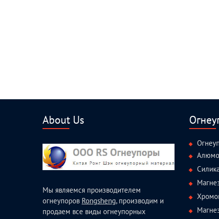
About Us
Огнеу
Огнеу
Алюмо
Силик
Магне
Мы являемся производителем
Хромо
огнеупоров
Rongsheng
, производим и
Магне
продаем все виды огнеупорных