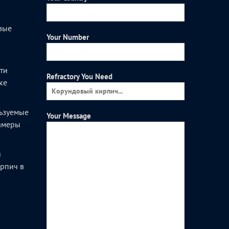
вые
Your Number
и
ти
Refractory You Need
ке
ьзуемые
Your Message
камеры
и
рпич в