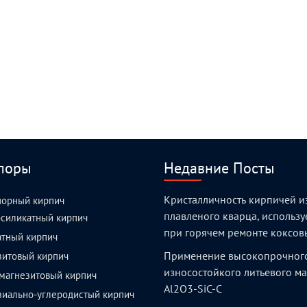
поры
Недавние Посты
Кристалличность кирпичей и
порный кирпич
плавленого кварца, использ
силикатный кирпич
при горячем ремонте коксов
атный кирпич
Применение высокопрочног
зитовый кирпич
износостойкого литьевого м
магнезитовый кирпич
Al2O3-SiC-C
зиально-углеродистый кирпич