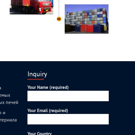
Inquiry
Your Name (required)
з
уемых
ых печей
Your Email (required)
о и
атериала
Your Country