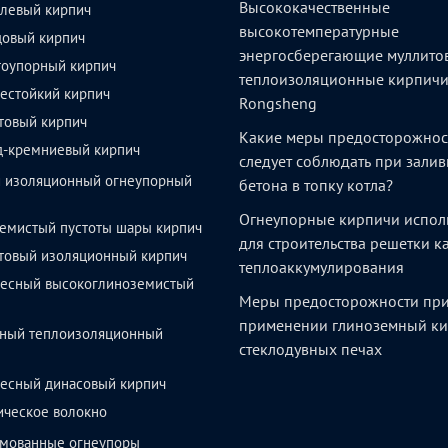
Высококачественные
левый кирпич
высокотемпературные
довый кирпич
энергосберегающие муллито
тоупорный кирпич
теплоизоляционные кирпич
естойкий кирпич
Rongsheng
товый кирпич
Какие меры предосторожнос
д-кремниевый кирпич
следует соблюдать при залив
й изоляционный огнеупорный
бетона в топку котла?
Огнеупорные кирпичи испол
емистый пустоты шары кирпич
для строительства решетки 
товый изоляционный кирпич
теплоаккумулирования
весный высокоглиноземистый
Меры предосторожности пр
применении глиноземный ки
ный теплоизоляционный
стеклодувных печах
весный динасовый кирпич
ическое волокно
мованные огнеупоры