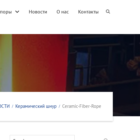
упоры
Новости
О нас
Контакты
ОСТИ
Керамический шнур
Ceramic-Fiber-Rope
Search