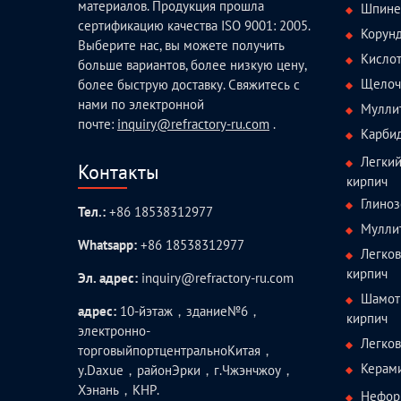
материалов. Продукция прошла
Шпине
сертификацию качества ISO 9001: 2005.
Корун
Выберите нас, вы можете получить
Кисло
больше вариантов, более низкую цену,
Щелоч
более быструю доставку. Свяжитесь с
нами по электронной
Мулли
почте:
inquiry@refractory-ru.com
.
Карби
Легки
Контакты
кирпич
Глиноз
Тел.:
+86 18538312977
Мулли
Whatsapp:
+86 18538312977
Легко
кирпич
Эл. адрес:
inquiry@refractory-ru.com
Шамот
адрес:
10-йэтаж，здание№6，
кирпич
электронно-
Легко
торговыйпортцентральноКитая，
Керам
у.Daxue，районЭрки，г.Чжэнчжоу，
Хэнань，КНР.
Нефор