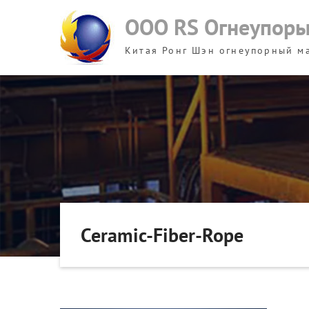
Skip
ООО RS Огнеупор
to
content
Китая Ронг Шэн огнеупорный м
Ceramic-Fiber-Rope