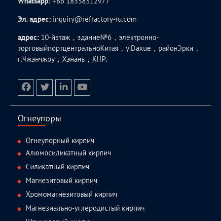
Whatsapp:
+86 18538312977
Эл. адрес:
inquiry@refractory-ru.com
адрес:
10-йэтаж，здание№6，электронно-
торговыйпортцентральноКитая，у.Daxue，районЭрки，
г.Чжэнчжоу，Хэнань，КНР.
facebook
twitter.com
linkedin
youtube
Огнеупоры
Огнеупорный кирпич
Алюмосиликатный кирпич
Силикатный кирпич
Магнезитовый кирпич
Хромомагнезитовый кирпич
Магнезиально-углеродистый кирпич