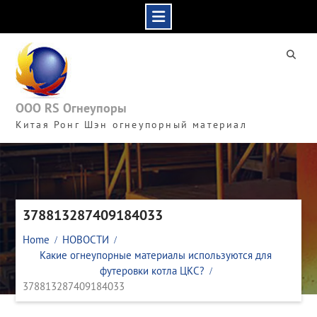
Skip
to
content
ООО RS Огнеупоры
Китая Ронг Шэн огнеупорный материал
378813287409184033
Home
НОВОСТИ
Какие огнеупорные материалы используются для
футеровки котла ЦКС?
378813287409184033