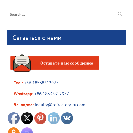
Search
for:
Связаться с нами
Тел.:
+86 18538312977
Whatsapp:
+86 18538312977
Эл. адрес:
inquiry@refractory-ru.com