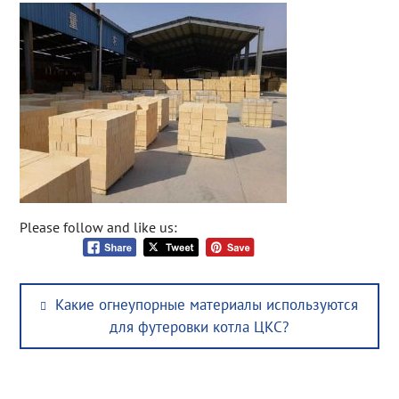
Please follow and like us:
Post
Previous
Какие огнеупорные материалы используются
navigation
post:
для футеровки котла ЦКС?