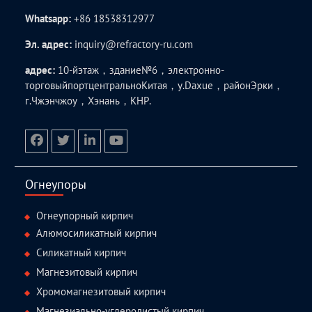
Whatsapp:
+86 18538312977
Эл. адрес:
inquiry@refractory-ru.com
адрес:
10-йэтаж，здание№6，электронно-
торговыйпортцентральноКитая，у.Daxue，районЭрки，
г.Чжэнчжоу，Хэнань，КНР.
facebook
twitter.com
linkedin
youtube
Огнеупоры
Огнеупорный кирпич
Алюмосиликатный кирпич
Силикатный кирпич
Магнезитовый кирпич
Хромомагнезитовый кирпич
Магнезиально-углеродистый кирпич