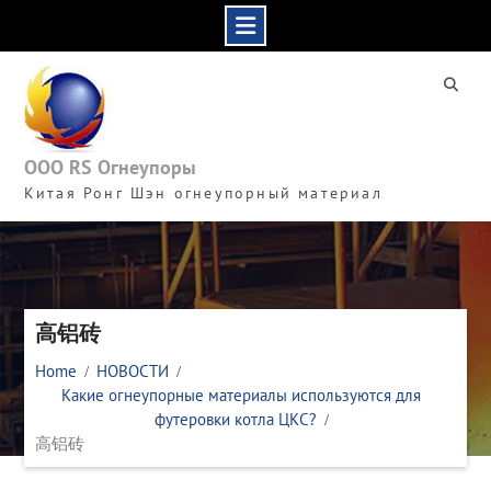
Skip
to
content
ООО RS Огнеупоры
Китая Ронг Шэн огнеупорный материал
高铝砖
Home
НОВОСТИ
Какие огнеупорные материалы используются для
футеровки котла ЦКС?
高铝砖