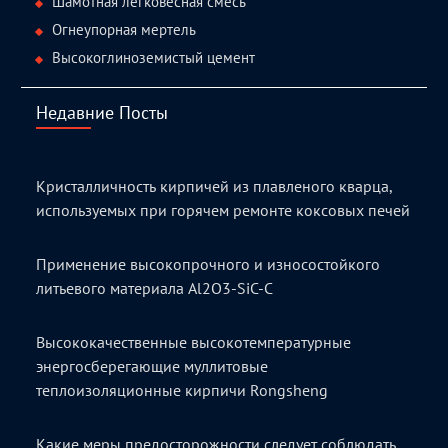
Шамотная легковесная смесь
Огнеупорная мертель
Высокоглиноземистый цемент
Недавние Посты
Кристалличность кирпичей из плавленого кварца,
используемых при горячем ремонте коксовых печей
Применение высокопрочного и износостойкого
литьевого материала Al2O3-SiC-C
Высококачественные высокотемпературные
энергосберегающие муллитовые
теплоизоляционные кирпичи Rongsheng
Какие меры предосторожности следует соблюдать