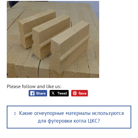
Please follow and like us:
Post
Previous
Какие огнеупорные материалы используются
navigation
post:
для футеровки котла ЦКС?