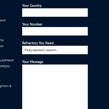
Your Country
вые
Your Number
и
ти
Refractory You Need
ке
ьзуемые
Your Message
камеры
и
рпич в