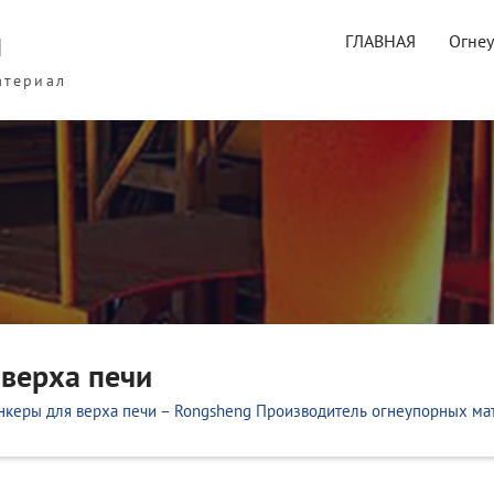
ы
ГЛАВНАЯ
Огне
атериал
 верха печи
нкеры для верха печи – Rongsheng Производитель огнеупорных ма