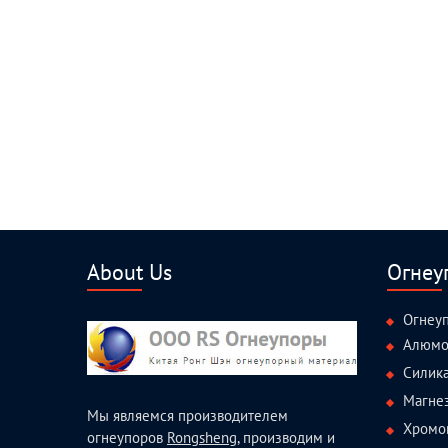
About Us
Огнеу
Огнеу
Алюмо
Силик
Магне
Мы являемся производителем
Хромо
огнеупоров
Rongsheng
, производим и