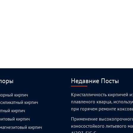
поры
Недавние Посты
Кристалличность кирпичей и
порный кирпич
плавленого кварца, использ
силикатный кирпич
при горячем ремонте коксов
атный кирпич
Применение высокопрочног
зитовый кирпич
износостойкого литьевого м
магнезитовый кирпич