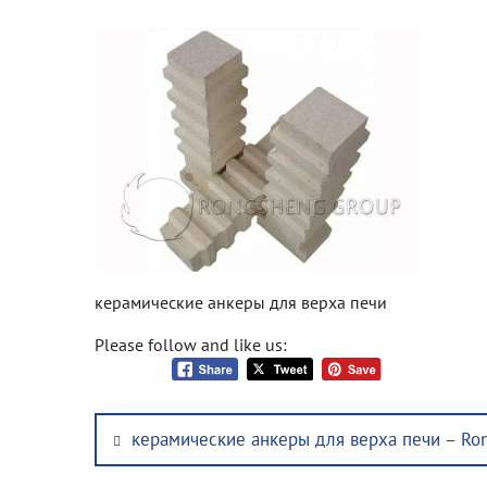
керамические анкеры для верха печи
Please follow and like us:
Post
Previous
керамические анкеры для верха печи – Ro
navigation
post: