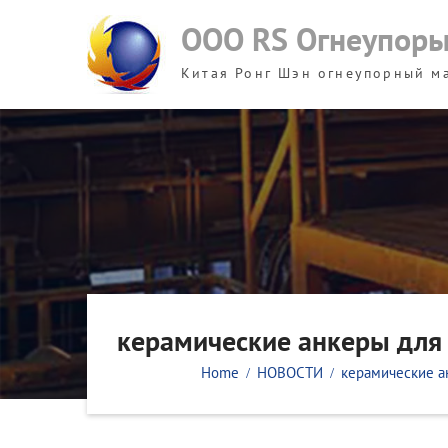
Skip
ООО RS Огнеупор
to
content
Китая Ронг Шэн огнеупорный м
керамические анкеры для
Home
НОВОСТИ
керамические а