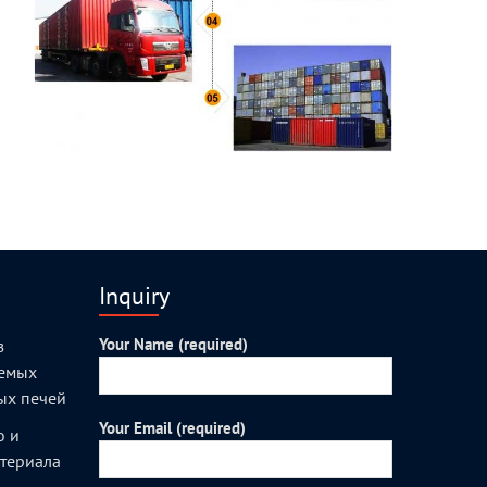
Inquiry
Your Name (required)
з
уемых
ых печей
Your Email (required)
о и
атериала