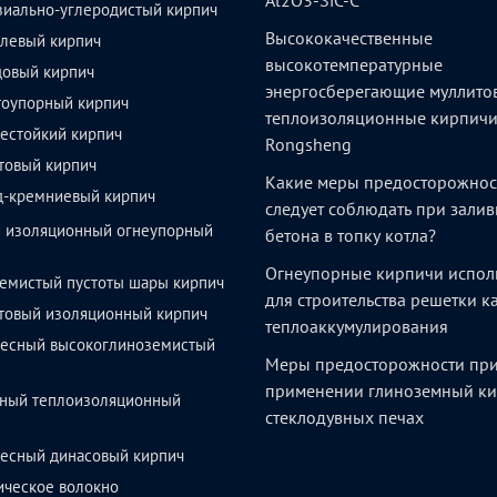
Al2O3-SiC-C
зиально-углеродистый кирпич
Высококачественные
левый кирпич
высокотемпературные
довый кирпич
энергосберегающие муллито
тоупорный кирпич
теплоизоляционные кирпич
естойкий кирпич
Rongsheng
товый кирпич
Какие меры предосторожнос
д-кремниевый кирпич
следует соблюдать при залив
й изоляционный огнеупорный
бетона в топку котла?
Огнеупорные кирпичи испол
емистый пустоты шары кирпич
для строительства решетки 
товый изоляционный кирпич
теплоаккумулирования
весный высокоглиноземистый
Меры предосторожности пр
применении глиноземный ки
ный теплоизоляционный
стеклодувных печах
весный динасовый кирпич
ическое волокно