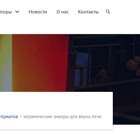
упоры
Новости
О нас
Контакты
териалов
керамические анкеры для верха печи