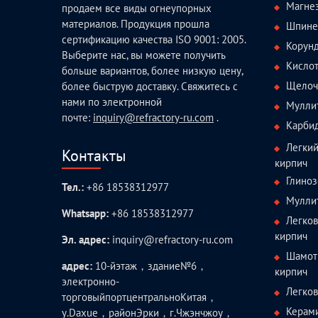
Магне
продаем все виды огнеупорных
материалов. Продукция прошла
Шпине
сертификацию качества ISO 9001: 2005.
Корун
Выберите нас, вы можете получить
Кисло
больше вариантов, более низкую цену,
Щелоч
более быструю доставку. Свяжитесь с
нами по электронной
Мулли
почте:
inquiry@refractory-ru.com
.
Карби
Легки
Контакты
кирпич
Глиноз
Тел.:
+86 18538312977
Мулли
Whatsapp:
+86 18538312977
Легко
кирпич
Эл. адрес:
inquiry@refractory-ru.com
Шамот
адрес:
10-йэтаж，здание№6，
кирпич
электронно-
Легко
торговыйпортцентральноКитая，
Керам
у.Daxue，районЭрки，г.Чжэнчжоу，