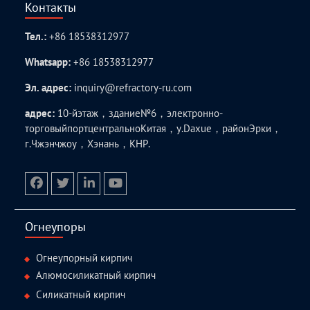
Контакты
Тел.:
+86 18538312977
Whatsapp:
+86 18538312977
Эл. адрес:
inquiry@refractory-ru.com
адрес:
10-йэтаж，здание№6，электронно-
торговыйпортцентральноКитая，у.Daxue，районЭрки，
г.Чжэнчжоу，Хэнань，КНР.
facebook
twitter.com
linkedin
youtube
Огнеупоры
Огнеупорный кирпич
Алюмосиликатный кирпич
Силикатный кирпич