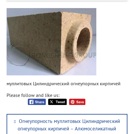
муллитовых Цилиндрический огнеупорных кирпичей
Please follow and like us:
Post
Previous
Огнеупорность муллитовых Цилиндрический
navigation
post:
огнеупорных кирпичей – Алюмоселикатный