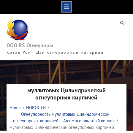
Skip
to
content
ООО RS Огнеупоры
Китая Ронг Шэн огнеупорный материал
муллитовых Цилиндрический
огнеупорных кирпичей
Home
НОВОСТИ
Огнеупорность муллитовых Цилиндрический
огнеупорных кирпичей – Алюмоселикатный кирпич
муллитовых Цилиндрический огнеупорных кирпичей