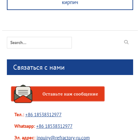
кирпич
Search
for:
Связаться с нами
Тел.:
+86 18538312977
Whatsapp:
+86 18538312977
Эл. адрес:
inquiry@refractory-ru.com