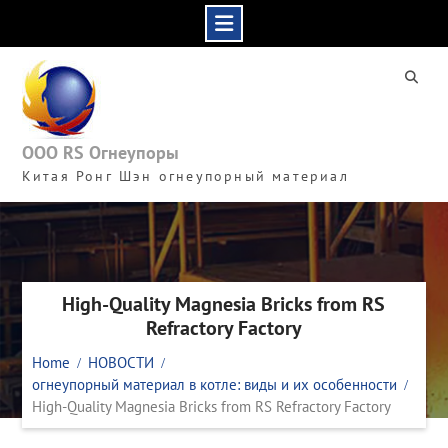
Skip
to
content
ООО RS Огнеупоры
Китая Ронг Шэн огнеупорный материал
High-Quality Magnesia Bricks from RS
Refractory Factory
Home
НОВОСТИ
огнеупорный материал в котле: виды и их особенности
High-Quality Magnesia Bricks from RS Refractory Factory