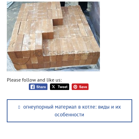
Please follow and like us:
Post
Previous
огнеупорный материал в котле: виды и их
navigation
post:
особенности