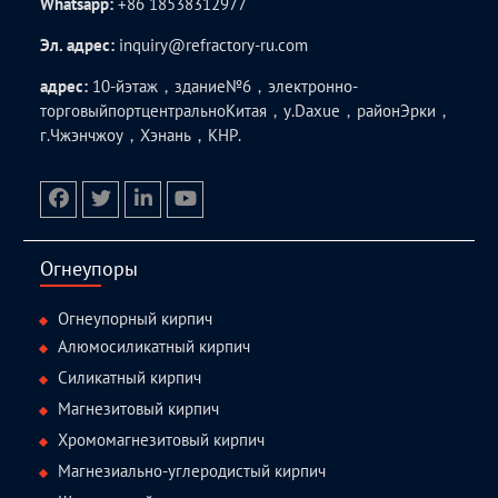
Whatsapp:
+86 18538312977
Эл. адрес:
inquiry@refractory-ru.com
адрес:
10-йэтаж，здание№6，электронно-
торговыйпортцентральноКитая，у.Daxue，районЭрки，
г.Чжэнчжоу，Хэнань，КНР.
facebook
twitter.com
linkedin
youtube
Огнеупоры
Огнеупорный кирпич
Алюмосиликатный кирпич
Силикатный кирпич
Магнезитовый кирпич
Хромомагнезитовый кирпич
Магнезиально-углеродистый кирпич