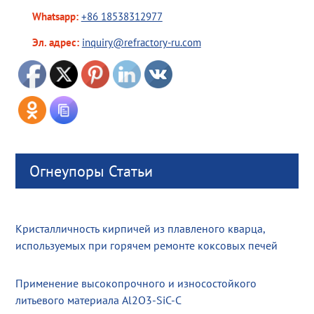
Whatsapp:
+86 18538312977
Эл. адрес:
inquiry@refractory-ru.com
Огнеупоры Статьи
Кристалличность кирпичей из плавленого кварца,
используемых при горячем ремонте коксовых печей
Применение высокопрочного и износостойкого
литьевого материала Al2O3-SiC-C