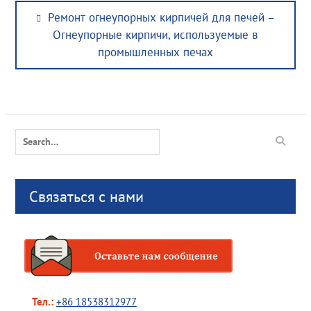
Post
Previous
Ремонт огнеупорных кирпичей для печей –
navigation
post:
Огнеупорные кирпичи, используемые в
промышленных печах
Search
for:
Связаться с нами
Тел.:
+86 18538312977