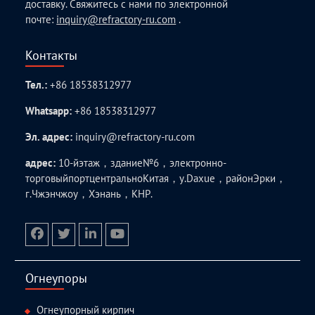
доставку. Свяжитесь с нами по электронной
почте:
inquiry@refractory-ru.com
.
Контакты
Тел.:
+86 18538312977
Whatsapp:
+86 18538312977
Эл. адрес:
inquiry@refractory-ru.com
адрес:
10-йэтаж，здание№6，электронно-
торговыйпортцентральноКитая，у.Daxue，районЭрки，
г.Чжэнчжоу，Хэнань，КНР.
facebook
twitter.com
linkedin
youtube
Огнеупоры
Огнеупорный кирпич