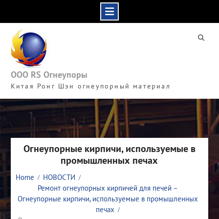
Skip
to
content
ООО RS Огнеупоры
Китая Ронг Шэн огнеупорный материал
Огнеупорные кирпичи, используемые в
промышленных печах
Home
НОВОСТИ
Ремонт огнеупорных кирпичей для печей –
Огнеупорные кирпичи, используемые в промышленных
печах