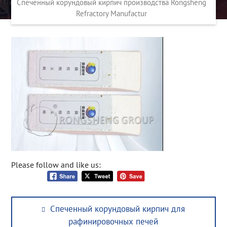
Спеченный корундовый кирпич производства Rongsheng
Refractory Manufactur
Please follow and like us:
Post
Previous
Спеченный корундовый кирпич для
navigation
post:
рафинировочных печей