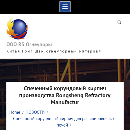
Skip
to
content
ООО RS Огнеупоры
Китая Ронг Шэн огнеупорный материал
Спеченный корундовый кирпич
производства Rongsheng Refractory
Manufactur
Home
НОВОСТИ
Спеченный корундовый кирпич для рафинировочных
печей