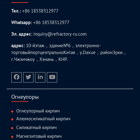
Тел.:
+86 18538312977
Whatsapp:
+86 18538312977
Эл. адрес:
inquiry@refractory-ru.com
адрес:
10-йэтаж，здание№6，электронно-
торговыйпортцентральноКитая，у.Daxue，районЭрки，
г.Чжэнчжоу，Хэнань，КНР.
facebook
twitter.com
linkedin
youtube
Огнеупоры
Огнеупорный кирпич
Алюмосиликатный кирпич
Силикатный кирпич
Магнезитовый кирпич