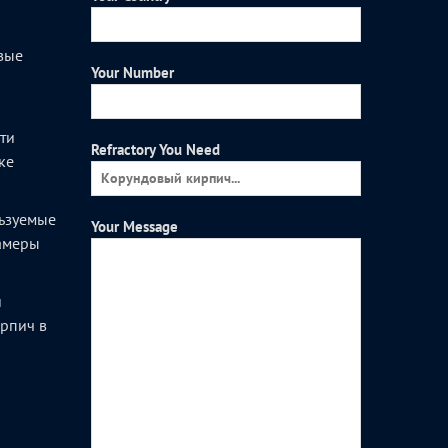
вые
Your Number
и
ти
Refractory You Need
ке
ьзуемые
Your Message
камеры
и
рпич в