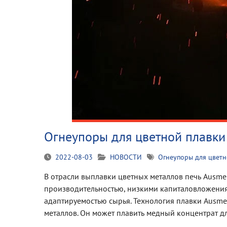
Огнеупоры для цветной плавки
2022-08-03
НОВОСТИ
Огнеупоры для цветн
В отрасли выплавки цветных металлов печь Ausme
производительностью, низкими капиталовложениям
адаптируемостью сырья. Технология плавки Ausme
металлов. Он может плавить медный концентрат д