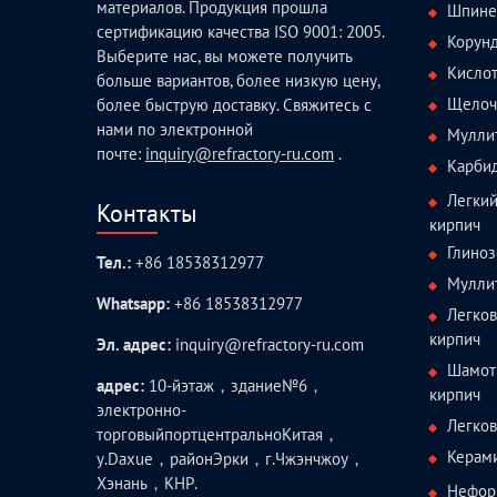
материалов. Продукция прошла
Шпине
сертификацию качества ISO 9001: 2005.
Корун
Выберите нас, вы можете получить
Кисло
больше вариантов, более низкую цену,
Щелоч
более быструю доставку. Свяжитесь с
нами по электронной
Мулли
почте:
inquiry@refractory-ru.com
.
Карби
Легки
Контакты
кирпич
Глиноз
Тел.:
+86 18538312977
Мулли
Whatsapp:
+86 18538312977
Легко
кирпич
Эл. адрес:
inquiry@refractory-ru.com
Шамот
адрес:
10-йэтаж，здание№6，
кирпич
электронно-
Легко
торговыйпортцентральноКитая，
Керам
у.Daxue，районЭрки，г.Чжэнчжоу，
Хэнань，КНР.
Нефор