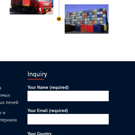
Inquiry
Your Name (required)
з
уемых
ых печей
Your Email (required)
о и
атериала
Your Country