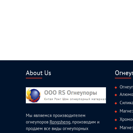
About Us
Огнеу
Огнеу
Алюмо
Силик
Магне
Мы являемся производителем
Хромо
огнеупоров
Rongsheng
, производим и
Магне
продаем все виды огнеупорных