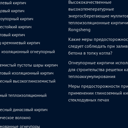
Высококачественные
левый кирпич
высокотемпературные
довый кирпич
энергосберегающие муллито
тоупорный кирпич
теплоизоляционные кирпич
естойкий кирпич
Rongsheng
товый кирпич
Какие меры предосторожнос
д-кремниевый кирпич
следует соблюдать при залив
й изоляционный огнеупорный
бетона в топку котла?
Огнеупорные кирпичи испол
емистый пустоты шары кирпич
для строительства решетки 
товый изоляционный кирпич
теплоаккумулирования
весный высокоглиноземистый
Меры предосторожности пр
применении глиноземный ки
ный теплоизоляционный
стеклодувных печах
весный динасовый кирпич
ическое волокно
мованные огнеупоры