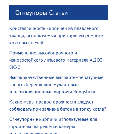
Огнеупоры Статьи
Кристалличность кирпичей из плавленого
кварца, используемых при горячем ремонте
коксовых печей
Применение высокопрочного и
износостойкого литьевого материала Al2O3-
SiC-C
Высококачественные высокотемпературные
энергосберегающие муллитовые
теплоизоляционные кирпичи Rongsheng
Какие меры предосторожности следует
соблюдать при заливке бетона в топку котла?
Огнеупорные кирпичи используемые для
строительства решетки камеры
теплоаккумулирования