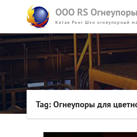
Skip
ООО RS Огнеупор
to
content
Китая Ронг Шэн огнеупорный м
Tag: Огнеупоры для цветн