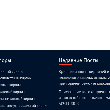
поры
Недавние Посты
Кристалличность кирпичей и
порный кирпич
плавленого кварца, использ
силикатный кирпич
при горячем ремонте коксов
атный кирпич
Применение высокопрочног
зитовый кирпич
износостойкого литьевого м
магнезитовый кирпич
Al2O3-SiC-C
зиально-углеродистый кирпич