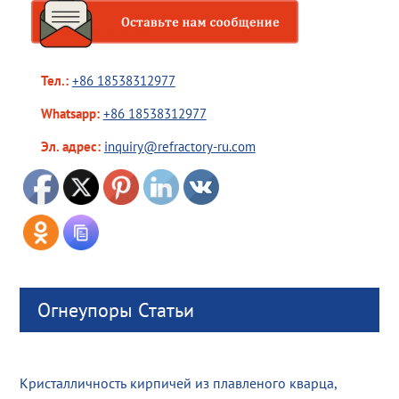
Тел.:
+86 18538312977
Whatsapp:
+86 18538312977
Эл. адрес:
inquiry@refractory-ru.com
Огнеупоры Статьи
Кристалличность кирпичей из плавленого кварца,