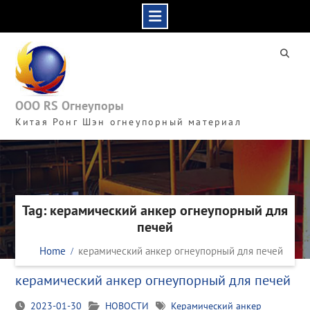
Skip
to
content
ООО RS Огнеупоры
Китая Ронг Шэн огнеупорный материал
Tag: керамический анкер огнеупорный для
печей
Home
керамический анкер огнеупорный для печей
керамический анкер огнеупорный для печей
2023-01-30
НОВОСТИ
Керамический анкер