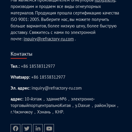
производим и продаем все виды огнеупорных
материалов. Продукция прошла сертификацию качества
ISO 9001: 2005. Выберите нас, вы можете получить
больше вариантов, более низкую цену, более быструю
доставку. Свяжитесь с нами по электронной
почте:
inquiry@refractory-ru.com
.
Контакты
Тел.:
+86 18538312977
Whatsapp:
+86 18538312977
Эл. адрес:
inquiry@refractory-ru.com
адрес:
10-йэтаж，здание№6，электронно-
торговыйпортцентральноКитая，у.Daxue，районЭрки，
г.Чжэнчжоу，Хэнань，КНР.