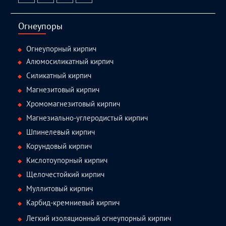
facebook
twitter.com
linkedin
youtube
Огнеупоры
Огнеупорный кирпич
Алюмосиликатный кирпич
Силикатный кирпич
Магнезитовый кирпич
Хромомагнезитовый кирпич
Магнезиально-углеродистый кирпич
Шпинелевый кирпич
Корундовый кирпич
Кислотоупорный кирпич
Щелочестойкий кирпич
Муллитовый кирпич
Карбид-кремниевый кирпич
Легкий изоляционный огнеупорный кирпич