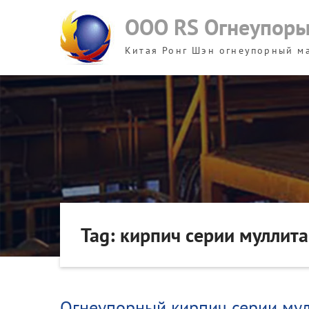
Skip
ООО RS Огнеупор
to
content
Китая Ронг Шэн огнеупорный м
Tag: кирпич серии муллита
Огнеупорный кирпич серии му