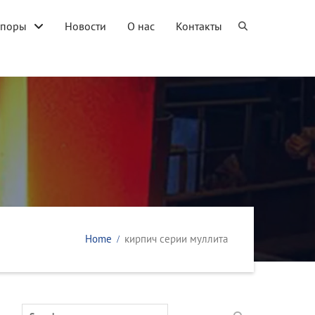
упоры
Новости
О нас
Контакты
Home
кирпич серии муллита
Search