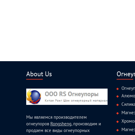
About Us
Огнеу
Огнеу
Алюмо
Силик
Магне
Мы являемся производителем
Хромо
огнеупоров
Rongsheng
, производим и
Магне
продаем все виды огнеупорных