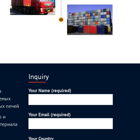
Inquiry
Your Name (required)
з
уемых
ых печей
Your Email (required)
о и
атериала
Your Country