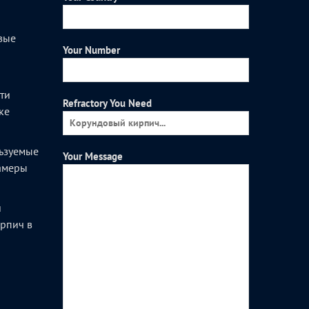
вые
Your Number
и
ти
Refractory You Need
ке
ьзуемые
Your Message
камеры
и
рпич в