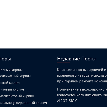
поры
Недавние Посты
Кристалличность кирпичей и
порный кирпич
плавленого кварца, использ
силикатный кирпич
при горячем ремонте коксов
атный кирпич
Применение высокопрочног
зитовый кирпич
износостойкого литьевого м
магнезитовый кирпич
Al2O3-SiC-C
зиально-углеродистый кирпич