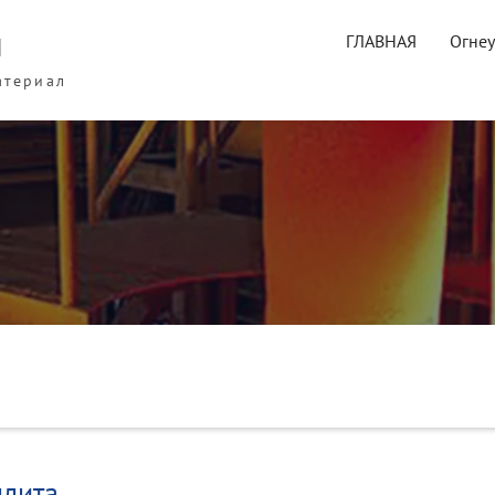
ы
ГЛАВНАЯ
Огне
атериал
ллита