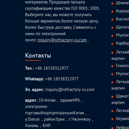
материалов. Продукция прошла
Шпине
сертификацию качества ISO 9001: 2005.
Корун
Выберите нас, вы можете получить
Кисло
больше вариантов, более низкую цену,
Щелоч
более быструю доставку. Свяжитесь с
нами по электронной
Мулли
почте:
inquiry@refractory-ru.com
.
Карби
Легки
Контакты
кирпич
Глиноз
Тел.:
+86 18538312977
Мулли
Whatsapp:
+86 18538312977
Легко
кирпич
Эл. адрес:
inquiry@refractory-ru.com
Шамот
адрес:
10-йэтаж，здание№6，
кирпич
электронно-
Легко
торговыйпортцентральноКитая，
Керам
у.Daxue，районЭрки，г.Чжэнчжоу，
Хэнань，КНР.
Нефор