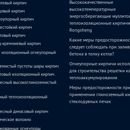
Высококачественные
левый кирпич
высокотемпературные
довый кирпич
энергосберегающие муллито
тоупорный кирпич
теплоизоляционные кирпич
естойкий кирпич
Rongsheng
товый кирпич
Какие меры предосторожнос
д-кремниевый кирпич
следует соблюдать при залив
й изоляционный огнеупорный
бетона в топку котла?
Огнеупорные кирпичи испол
емистый пустоты шары кирпич
для строительства решетки 
товый изоляционный кирпич
теплоаккумулирования
весный высокоглиноземистый
Меры предосторожности пр
применении глиноземный ки
ный теплоизоляционный
стеклодувных печах
весный динасовый кирпич
ическое волокно
мованные огнеупоры