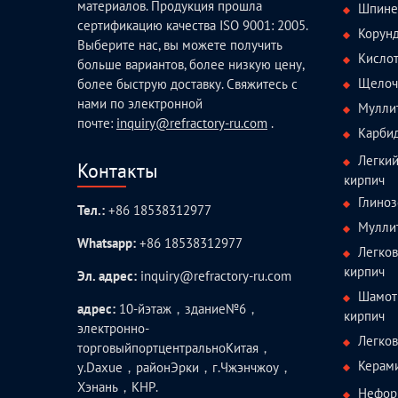
материалов. Продукция прошла
Шпине
сертификацию качества ISO 9001: 2005.
Корун
Выберите нас, вы можете получить
Кисло
больше вариантов, более низкую цену,
Щелоч
более быструю доставку. Свяжитесь с
нами по электронной
Мулли
почте:
inquiry@refractory-ru.com
.
Карби
Легки
Контакты
кирпич
Глиноз
Тел.:
+86 18538312977
Мулли
Whatsapp:
+86 18538312977
Легко
кирпич
Эл. адрес:
inquiry@refractory-ru.com
Шамот
адрес:
10-йэтаж，здание№6，
кирпич
электронно-
Легко
торговыйпортцентральноКитая，
Керам
у.Daxue，районЭрки，г.Чжэнчжоу，
Хэнань，КНР.
Нефор