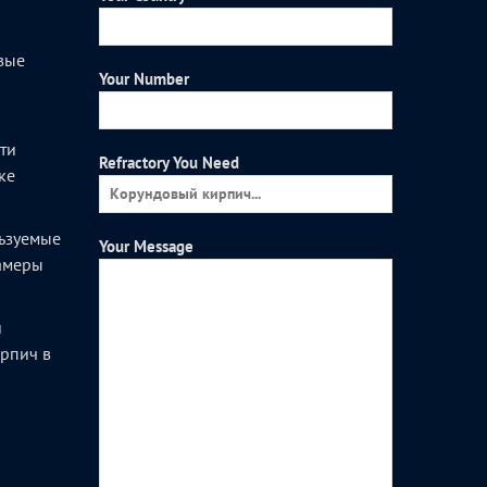
вые
Your Number
и
ти
Refractory You Need
ке
ьзуемые
Your Message
камеры
и
рпич в