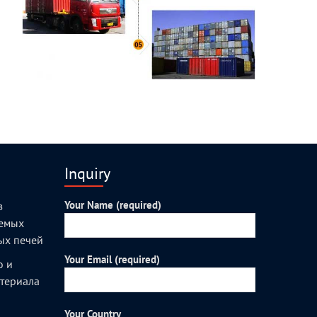
Inquiry
Your Name (required)
з
уемых
ых печей
Your Email (required)
о и
атериала
Your Country