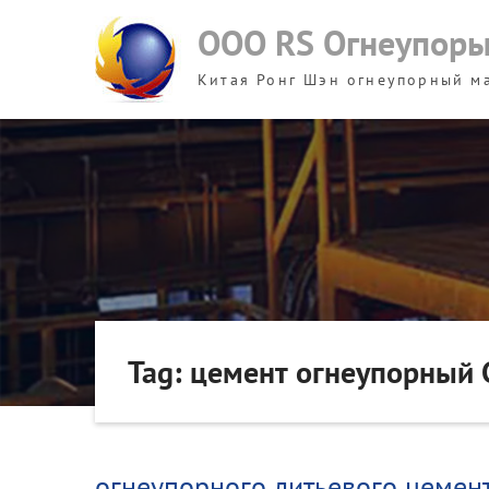
Skip
ООО RS Огнеупор
to
content
Китая Ронг Шэн огнеупорный м
Tag: цемент огнеупорный 
огнеупорного литьевого цемен