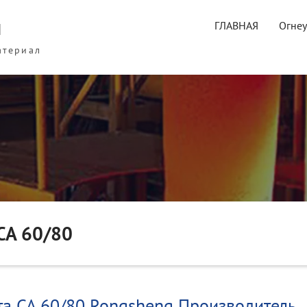
ы
ГЛАВНАЯ
Огне
атериал
CA 60/80
та CA 60/80 Rongsheng Производитель