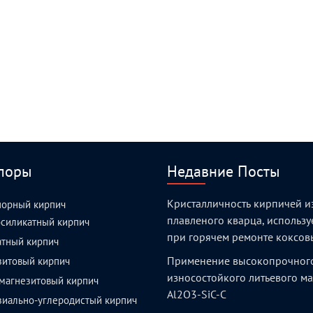
поры
Недавние Посты
Кристалличность кирпичей и
порный кирпич
плавленого кварца, использ
силикатный кирпич
при горячем ремонте коксов
атный кирпич
Применение высокопрочног
зитовый кирпич
износостойкого литьевого м
магнезитовый кирпич
Al2O3-SiC-C
зиально-углеродистый кирпич