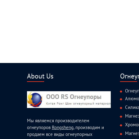
About Us
Огнеу
Огнеу
Алюмо
Силик
Магне
Мы являемся производителем
Хромо
огнеупоров
Rongsheng
, производим и
Магне
продаем все виды огнеупорных