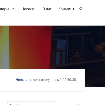
упоры
Новости
О нас
Контакты
Home
цемент огнеупорный CA 60/80
Search