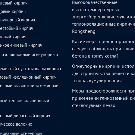
Высококачественные
левый кирпич
высокотемпературные
довый кирпич
энергосберегающие муллито
тоупорный кирпич
теплоизоляционные кирпич
естойкий кирпич
Rongsheng
товый кирпич
Какие меры предосторожнос
д-кремниевый кирпич
следует соблюдать при залив
й изоляционный огнеупорный
бетона в топку котла?
Огнеупорные кирпичи испол
емистый пустоты шары кирпич
для строительства решетки 
товый изоляционный кирпич
теплоаккумулирования
весный высокоглиноземистый
Меры предосторожности пр
применении глиноземный ки
ный теплоизоляционный
стеклодувных печах
весный динасовый кирпич
ическое волокно
мованные огнеупоры