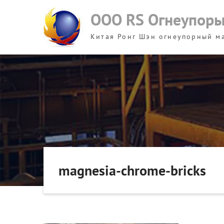
Skip
ООО RS Огнеупор
to
content
Китая Ронг Шэн огнеупорный м
magnesia-chrome-bricks