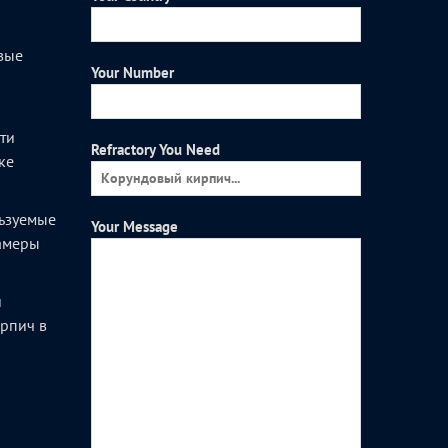
вые
Your Number
и
ти
Refractory You Need
ке
ьзуемые
Your Message
камеры
и
рпич в