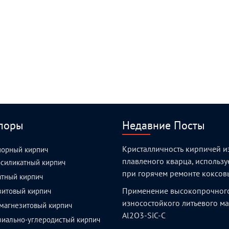
поры
Недавние Посты
Кристалличность кирпичей и
порный кирпич
плавленого кварца, использ
силикатный кирпич
при горячем ремонте коксов
атный кирпич
Применение высокопрочног
зитовый кирпич
износостойкого литьевого м
магнезитовый кирпич
Al2O3-SiC-C
зиально-углеродистый кирпич