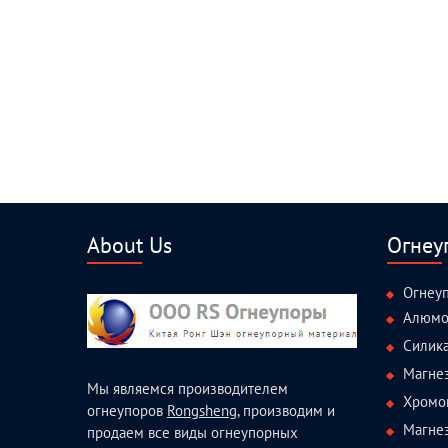
About Us
Огнеу
Огнеу
Алюмо
Силик
Магне
Мы являемся производителем
Хромо
огнеупоров
Rongsheng
, производим и
Магне
продаем все виды огнеупорных