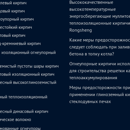
Высококачественные
левый кирпич
высокотемпературные
довый кирпич
энергосберегающие муллито
тоупорный кирпич
теплоизоляционные кирпич
естойкий кирпич
Rongsheng
товый кирпич
Какие меры предосторожнос
д-кремниевый кирпич
следует соблюдать при залив
й изоляционный огнеупорный
бетона в топку котла?
Огнеупорные кирпичи испол
емистый пустоты шары кирпич
для строительства решетки 
товый изоляционный кирпич
теплоаккумулирования
весный высокоглиноземистый
Меры предосторожности пр
применении глиноземный ки
ный теплоизоляционный
стеклодувных печах
весный динасовый кирпич
ическое волокно
мованные огнеупоры