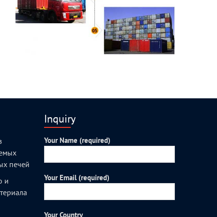
Inquiry
Your Name (required)
з
уемых
ых печей
Your Email (required)
о и
атериала
Your Country