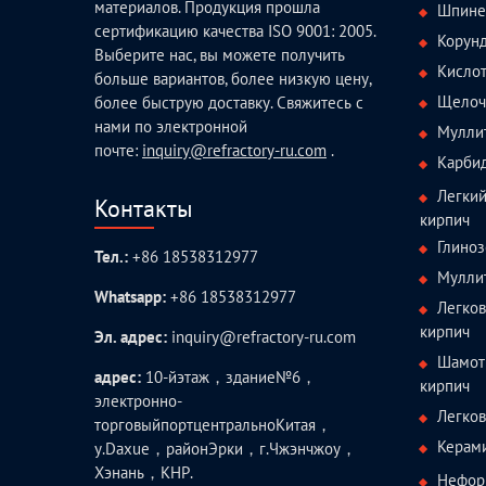
материалов. Продукция прошла
Шпине
сертификацию качества ISO 9001: 2005.
Корун
Выберите нас, вы можете получить
Кисло
больше вариантов, более низкую цену,
Щелоч
более быструю доставку. Свяжитесь с
нами по электронной
Мулли
почте:
inquiry@refractory-ru.com
.
Карби
Легки
Контакты
кирпич
Глиноз
Тел.:
+86 18538312977
Мулли
Whatsapp:
+86 18538312977
Легко
кирпич
Эл. адрес:
inquiry@refractory-ru.com
Шамот
адрес:
10-йэтаж，здание№6，
кирпич
электронно-
Легко
торговыйпортцентральноКитая，
Керам
у.Daxue，районЭрки，г.Чжэнчжоу，
Хэнань，КНР.
Нефор