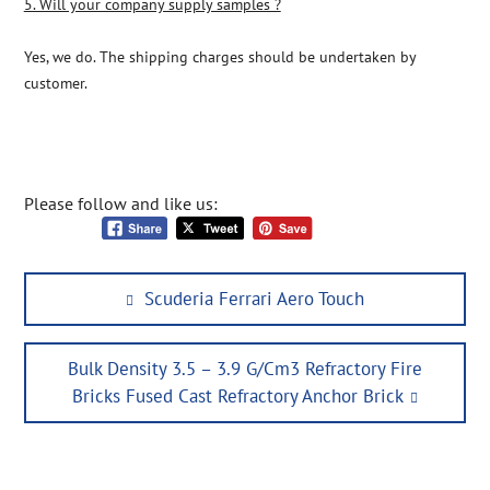
5. Will your company supply samples ?
Yes, we do. The shipping charges should be undertaken by
customer.
Please follow and like us:
Post
Previous
Scuderia Ferrari Aero Touch
navigation
post:
Next
Bulk Density 3.5 – 3.9 G/Cm3 Refractory Fire
post:
Bricks Fused Cast Refractory Anchor Brick