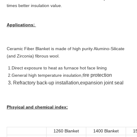
times better insulation value.
Applications:
Ceramic Fiber Blanket is made of high purity Alumino-Silicate
(and Zirconia) fibrous wool.
1.Direct exposure to heat as furnace hot face lining
ire protection
2.General high temperature insulation,f
3. Refractory back-up installation,e
xpansion joint seal
Phsyical and chemical index:
1260 Blanket
1400 Blanket
1