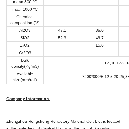
mean 800 °C
mean1000 °C
Chemical
composition (%)
Al2O3
47.1
35.0
SiO2
52.3
49.7
ZrO2
15.0
Cr2O3
Bulk
64,96,128,1
density(Kg/m3)
Available
7200*600*6,12.5,20,25,3
size(mm/roll)
Company Information:
Zhengzhou Rongsheng Refractory Material Co., Ltd. is located
in the hinterland of Central Plains, at the foot of Songshan