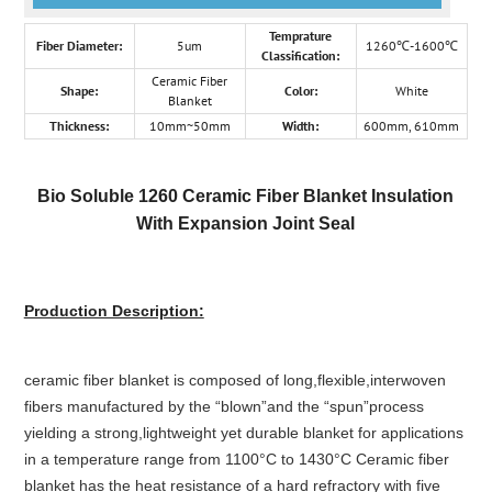
Temprature
Fiber Diameter:
5um
1260℃-1600℃
Classification:
Ceramic Fiber
Shape:
Color:
White
Blanket
Thickness:
10mm~50mm
Width:
600mm, 610mm
Bio Soluble 1260 Ceramic Fiber Blanket Insulation
With Expansion Joint Seal
Production Description:
ceramic fiber blanket is composed of long,flexible,interwoven
fibers manufactured by the “blown”and the “spun”process
yielding a strong,lightweight yet durable blanket for applications
in a temperature range from 1100°C to 1430°C Ceramic fiber
blanket has the heat resistance of a hard refractory with five