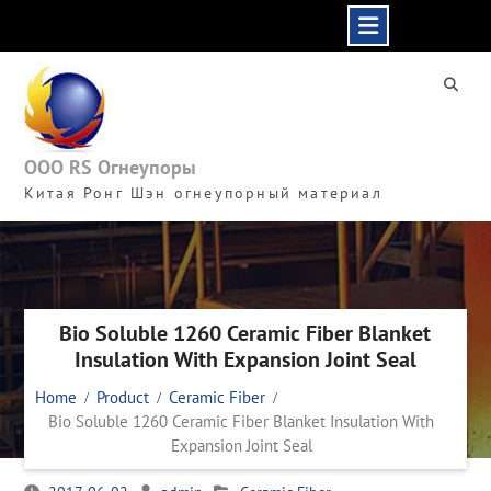
Skip
to
content
ООО RS Огнеупоры
Китая Ронг Шэн огнеупорный материал
Bio Soluble 1260 Ceramic Fiber Blanket
Insulation With Expansion Joint Seal
Home
Product
Ceramic Fiber
Bio Soluble 1260 Ceramic Fiber Blanket Insulation With
Expansion Joint Seal