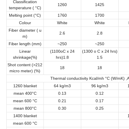
Classification
1260
1425
temperature ( °C)
Melting point (°C)
1760
1700
Colour
White
White
Fiber diameter ( u
2.6
2.8
m)
Fiber length (mm)
~250
~250
Linear
(1100oC x 24
(1300 o C x 24 hrs)
shrinkage(%)
hrs)1.8
1.5
Shot content (>212
18
18
micro meter) (%)
Thermal conductivity Kcal/mh °C (W/mK)
1260 blanket
64 kg/m3
96 kg/m3
mean 400°C
0.13
0.12
mean 600 °C
0.21
0.17
mean 800°C
0.30
0.25
1400 blanket
mean 600 °C