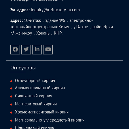
Эл. адрес:
inquiry@refractory-ru.com
адрес:
10-йэтаж，здание№6，электронно-
торговыйпортцентральноКитая，у.Daxue，районЭрки，
г.Чжэнчжоу，Хэнань，КНР.
facebook
twitter.com
linkedin
youtube
Огнеупоры
Огнеупорный кирпич
Алюмосиликатный кирпич
Силикатный кирпич
Магнезитовый кирпич
Хромомагнезитовый кирпич
Магнезиально-углеродистый кирпич
Шпинелевый кирпич