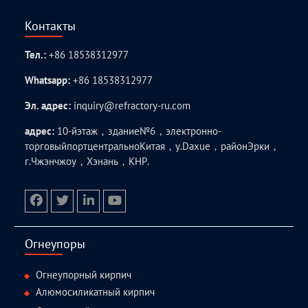
Контакты
Тел.:
+86 18538312977
Whatsapp:
+86 18538312977
Эл. адрес:
inquiry@refractory-ru.com
адрес:
10-йэтаж，здание№6，электронно-
торговыйпортцентральноКитая，у.Daxue，районЭрки，
г.Чжэнчжоу，Хэнань，КНР.
facebook
twitter.com
linkedin
youtube
Огнеупоры
Огнеупорный кирпич
Алюмосиликатный кирпич