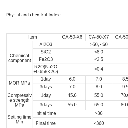
Phycial and chemical index:
Item
CA-50-X6
CA-50-X7
CA-50
Al2O3
>50, <60
SiO2
<8.0
Chemical
Fe2O3
<2.5
component
R2O(Na2O
<0.4
+0.658K2O)
1day
6.0
7.0
8.
MOR MPa
3days
7.0
8.0
9.
Compressiv
1day
45.0
55.0
70.
e strength
3days
55.0
65.0
80.
MPa
Initial time
>30
Setting time
Min
Final time
<360