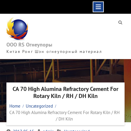
Skip
to
content
ООО RS Огнеупоры
Китая Ронг Шэн огнеупорный материал
CA 70 High Alumina Refractory Cement For
Rotary Kiln / RH / DH Kiln
Home
Uncategorized
CA 70 High Alumina Refractory Cement For Rotary Kiln / RH
/ DH Kiln