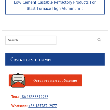
Next
Low Cement Castable Refractory Products For
post:
Blast Furnace High Aluminum
Search
for:
Связаться с нами
Тел.:
+86 18538312977
Whatsapp:
+86 18538312977