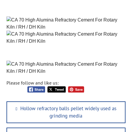
Please follow and like us:
Post
Previous
Hollow refractory balls pellet widely used as
navigation
post:
grinding media