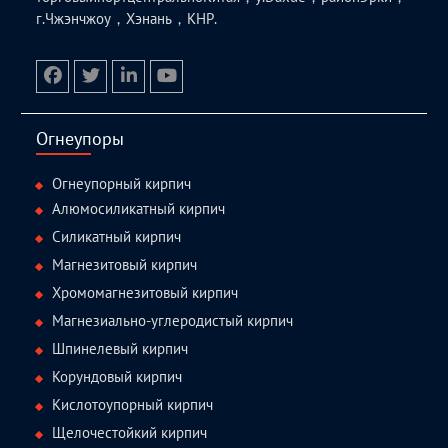
г.Чжэнчжоу，Хэнань，КНР.
facebook
twitter.com
linkedin
youtube
Огнеупоры
Огнеупорный кирпич
Алюмосиликатный кирпич
Силикатный кирпич
Магнезитовый кирпич
Хромомагнезитовый кирпич
Магнезиально-углеродистый кирпич
Шпинелевый кирпич
Корундовый кирпич
Кислотоупорный кирпич
Щелочестойкий кирпич