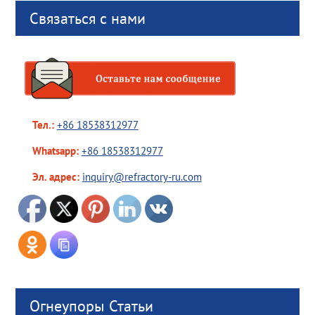
Связаться с нами
Тел.:
+86 18538312977
Whatsapp:
+86 18538312977
Эл. адрес:
inquiry@refractory-ru.com
Огнеупоры Статьи