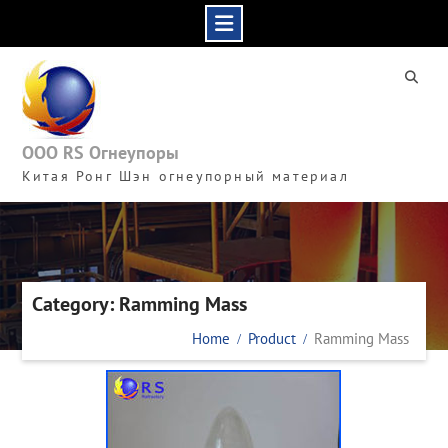
Skip
to
content
ООО RS Огнеупоры
Китая Ронг Шэн огнеупорный материал
Category: Ramming Mass
Home
Product
Ramming Mass