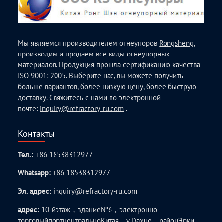
Мы являемся производителем огнеупоров
Rongsheng
,
производим и продаем все виды огнеупорных
материалов. Продукция прошла сертификацию качества
ISO 9001: 2005. Выберите нас, вы можете получить
больше вариантов, более низкую цену, более быструю
доставку. Свяжитесь с нами по электронной
почте:
inquiry@refractory-ru.com
.
Контакты
Тел.:
+86 18538312977
Whatsapp:
+86 18538312977
Эл. адрес:
inquiry@refractory-ru.com
адрес:
10-йэтаж，здание№6，электронно-
торговыйпортцентральноКитая，у.Daxue，районЭрки，