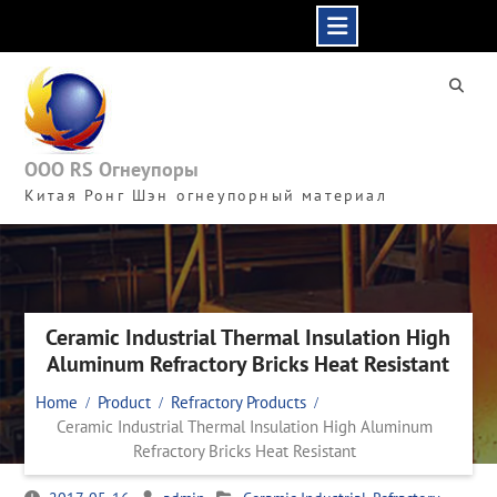
Skip
to
content
ООО RS Огнеупоры
Китая Ронг Шэн огнеупорный материал
Ceramic Industrial Thermal Insulation High
Aluminum Refractory Bricks Heat Resistant
Home
Product
Refractory Products
Ceramic Industrial Thermal Insulation High Aluminum
Refractory Bricks Heat Resistant