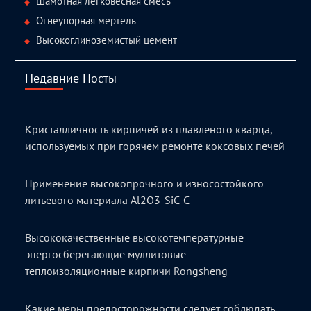
Шамотная легковесная смесь
Огнеупорная мертель
Высокоглиноземистый цемент
Недавние Посты
Кристалличность кирпичей из плавленого кварца,
используемых при горячем ремонте коксовых печей
Применение высокопрочного и износостойкого
литьевого материала Al2O3-SiC-C
Высококачественные высокотемпературные
энергосберегающие муллитовые
теплоизоляционные кирпичи Rongsheng
Какие меры предосторожности следует соблюдать