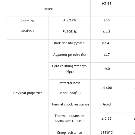
HZ-55
Index
Al2O3%
≥55
Chemical
analysis
Fe2O3 %
≤1.2
Bulk density (g/cm3)
≥2.45
Apparent porosity (%)
≤17
Cold crushing strength
≥60
(Mpa)
Refractoriness
≥1600
Physical properties
under load(°C)
Thermal shock resistance
Good
Thermal expansion
≤ 0.55
coefficient(1000°C)
Creep resistance
1350°C