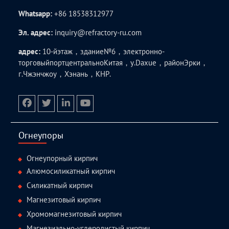
Whatsapp:
+86 18538312977
Эл. адрес:
inquiry@refractory-ru.com
адрес:
10-йэтаж，здание№6，электронно-
торговыйпортцентральноКитая，у.Daxue，районЭрки，
г.Чжэнчжоу，Хэнань，КНР.
facebook
twitter.com
linkedin
youtube
Огнеупоры
Огнеупорный кирпич
Алюмосиликатный кирпич
Силикатный кирпич
Магнезитовый кирпич
Хромомагнезитовый кирпич
Магнезиально-углеродистый кирпич