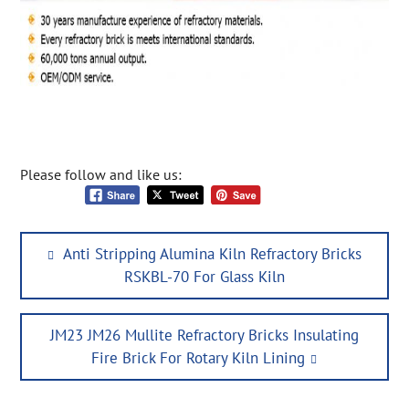
Please follow and like us:
Post
Previous
Anti Stripping Alumina Kiln Refractory Bricks
navigation
post:
RSKBL-70 For Glass Kiln
Next
JM23 JM26 Mullite Refractory Bricks Insulating
post:
Fire Brick For Rotary Kiln Lining