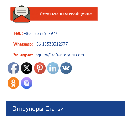
Тел.:
+86 18538312977
Whatsapp:
+86 18538312977
Эл. адрес:
inquiry@refractory-ru.com
Огнеупоры Статьи