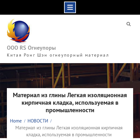
Skip
to
content
ООО RS Огнеупоры
Китая Ронг Шэн огнеупорный материал
Материал из глины Легкая изоляционная
кирпичная кладка, используемая в
промышленности
Home
НОВОСТИ
Материал из глины Легкая изоляционная кирпичная
кладка, используемая в промышленности