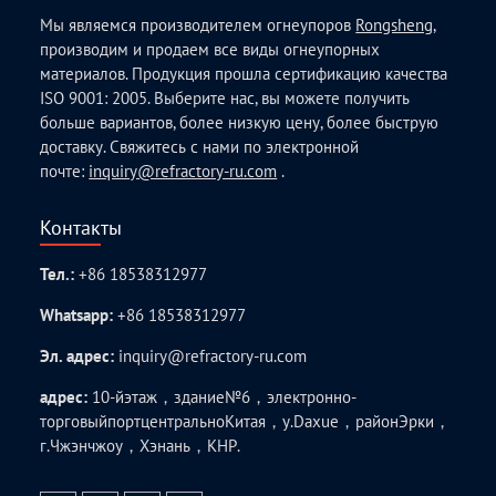
Мы являемся производителем огнеупоров
Rongsheng
,
производим и продаем все виды огнеупорных
материалов. Продукция прошла сертификацию качества
ISO 9001: 2005. Выберите нас, вы можете получить
больше вариантов, более низкую цену, более быструю
доставку. Свяжитесь с нами по электронной
почте:
inquiry@refractory-ru.com
.
Контакты
Тел.:
+86 18538312977
Whatsapp:
+86 18538312977
Эл. адрес:
inquiry@refractory-ru.com
адрес:
10-йэтаж，здание№6，электронно-
торговыйпортцентральноКитая，у.Daxue，районЭрки，
г.Чжэнчжоу，Хэнань，КНР.