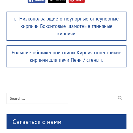
Post
Previous
Низкоползающие огнеупорные огнеупорные
navigation
post:
кирпичи Бокситовые шамотные глиняные
кирпичи
Next
Большие обожженной глины Кирпич огнестойкие
post:
кирпичи для печи Печи / стены
Search
for:
Связаться с нами