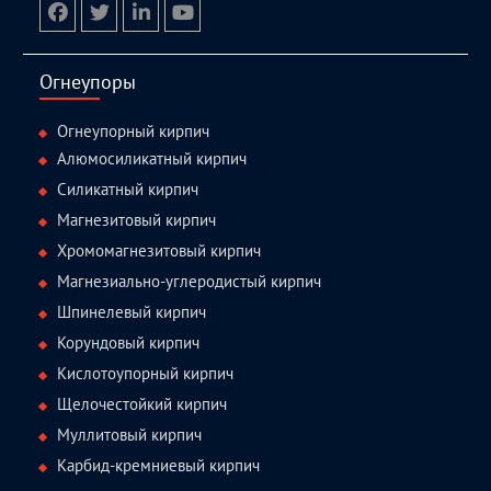
facebook
twitter.com
linkedin
youtube
Огнеупоры
Огнеупорный кирпич
Алюмосиликатный кирпич
Силикатный кирпич
Магнезитовый кирпич
Хромомагнезитовый кирпич
Магнезиально-углеродистый кирпич
Шпинелевый кирпич
Корундовый кирпич
Кислотоупорный кирпич
Щелочестойкий кирпич
Муллитовый кирпич
Карбид-кремниевый кирпич