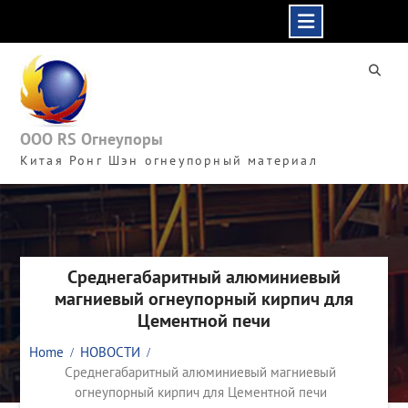
Skip
to
content
ООО RS Огнеупоры
Китая Ронг Шэн огнеупорный материал
Среднегабаритный алюминиевый
магниевый огнеупорный кирпич для
Цементной печи
Home
НОВОСТИ
Среднегабаритный алюминиевый магниевый
огнеупорный кирпич для Цементной печи