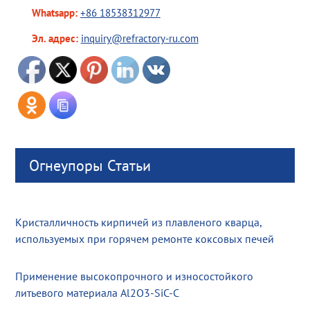
Whatsapp:
+86 18538312977
Эл. адрес:
inquiry@refractory-ru.com
Огнеупоры Статьи
Кристалличность кирпичей из плавленого кварца,
используемых при горячем ремонте коксовых печей
Применение высокопрочного и износостойкого
литьевого материала Al2O3-SiC-C