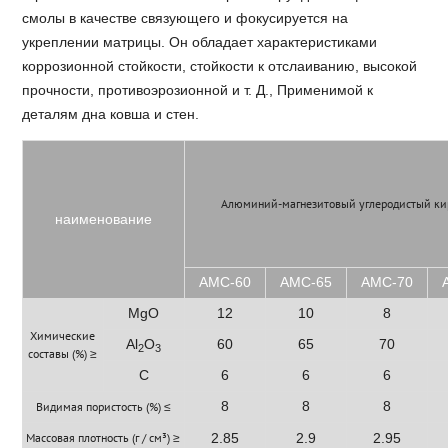
смолы в качестве связующего и фокусируется на
укреплении матрицы. Он обладает характеристиками
коррозионной стойкости, стойкости к отслаиванию, высокой
прочности, противоэрозионной и т. Д., Применимой к
деталям дна ковша и стен.
Алюминий-магнезитовый углеродистый ки
наименование
AMC-60
AMC-65
AMC-70
MgO
12
10
8
Химические
Al
O
60
65
70
2
3
составы (%) ≥
C
6
6
6
8
8
8
Видимая пористость (%) ≤
Массовая плотность (г / см³) ≥
2.85
2.9
2.95