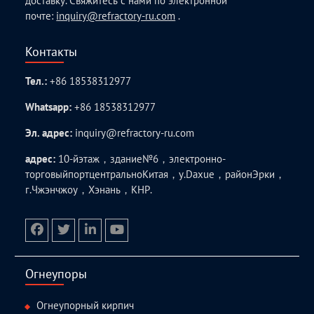
доставку. Свяжитесь с нами по электронной
почте:
inquiry@refractory-ru.com
.
Контакты
Тел.:
+86 18538312977
Whatsapp:
+86 18538312977
Эл. адрес:
inquiry@refractory-ru.com
адрес:
10-йэтаж，здание№6，электронно-
торговыйпортцентральноКитая，у.Daxue，районЭрки，
г.Чжэнчжоу，Хэнань，КНР.
facebook
twitter.com
linkedin
youtube
Огнеупоры
Огнеупорный кирпич