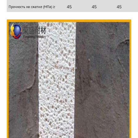
Прочность на сжатие (МПа) ≥
45
45
45