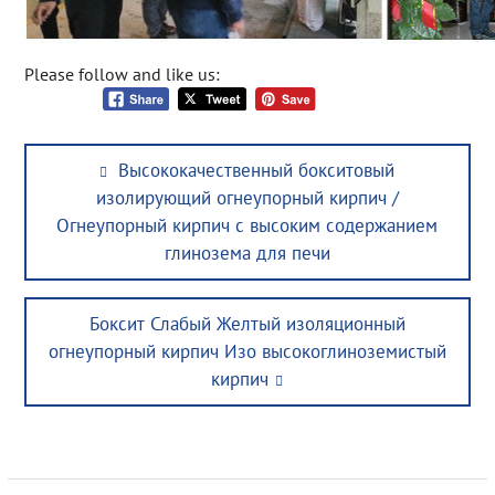
Please follow and like us:
Post
Previous
Высококачественный бокситовый
navigation
post:
изолирующий огнеупорный кирпич /
Огнеупорный кирпич с высоким содержанием
глинозема для печи
Next
Боксит Слабый Желтый изоляционный
post:
огнеупорный кирпич Изо высокоглиноземистый
кирпич