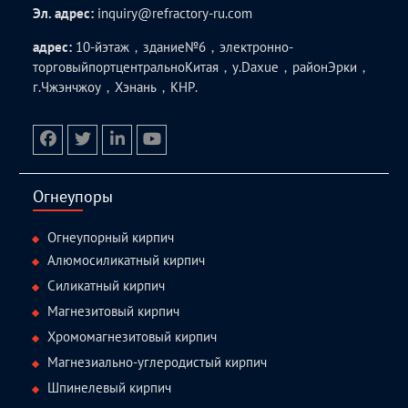
Эл. адрес:
inquiry@refractory-ru.com
адрес:
10-йэтаж，здание№6，электронно-
торговыйпортцентральноКитая，у.Daxue，районЭрки，
г.Чжэнчжоу，Хэнань，КНР.
facebook
twitter.com
linkedin
youtube
Огнеупоры
Огнеупорный кирпич
Алюмосиликатный кирпич
Силикатный кирпич
Магнезитовый кирпич
Хромомагнезитовый кирпич
Магнезиально-углеродистый кирпич
Шпинелевый кирпич