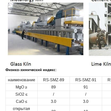
Физико-химический индекс:
наименование
RS-SMZ-89
RS-SMZ-91
R
MgO ≥
89
91
SiO2 ≤
/
/
CaO ≤
3.0
3.0
открытая