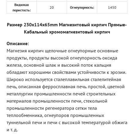
Видимая
20
Огнеупорность:
1450
пористость:
Размер 230x114x65mm Магнезитовый кирпич Прямые-
Кабальный хромомагнезитовый кирпич
Описание:
Магнезия кирпич щелочные огнеупорные основные
продукты, продукты высокой огнеупорность оксида
железа, основной шлак и высокий поток кальция
обладают хорошими свойствами устойчивости к эрозии.
Широко используется сталеплавильная сталелитейная
печь, описанная ферросплавная печь. простой, цветной
металлургии промышленности печей строительных
материалов промышленности печи, стекольной
промышленности регенератора сетки тела
теплообменника, огнеупоров промышленных
туннельной печи и печи с высокой температурой обжига
и т. д.