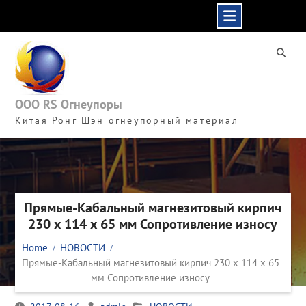
Skip
to
content
ООО RS Огнеупоры
Китая Ронг Шэн огнеупорный материал
Прямые-Кабальный магнезитовый кирпич
230 x 114 x 65 мм Сопротивление износу
Home
НОВОСТИ
Прямые-Кабальный магнезитовый кирпич 230 x 114 x 65
мм Сопротивление износу