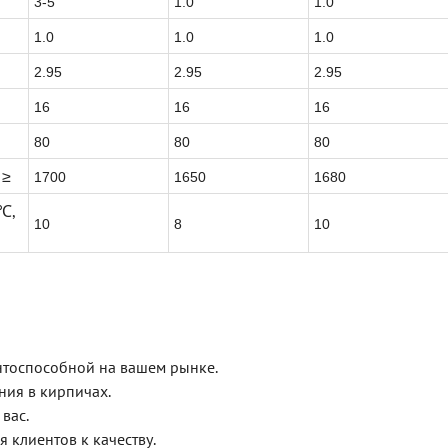
3-5
1.0
1.0
1.0
1.0
1.0
2.95
2.95
2.95
16
16
16
80
80
80
 ≥
1700
1650
1680
 ℃,
10
8
10
нтоспособной на вашем рынке.
ния в кирпичах.
вас.
 клиентов к качеству.