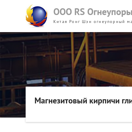
Skip
ООО RS Огнеупор
to
content
Китая Ронг Шэн огнеупорный м
Магнезитовый кирпичи гл