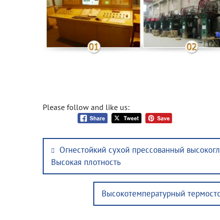
Please follow and like us:
Post
Previous
Огнестойкий сухой прессованный высоког
navigation
post:
Высокая плотность
Next
Высокотемпературный термосто
post: