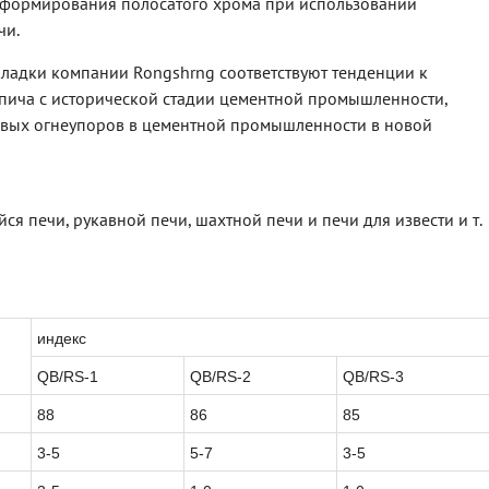
формирования полосатого хрома при использовании
чи.
ладки компании Rongshrng соответствуют тенденции к
пича с исторической стадии цементной промышленности,
вых огнеупоров в цементной промышленности в новой
я печи, рукавной печи, шахтной печи и печи для извести и т.
индекс
QB/RS-1
QB/RS-2
QB/RS-3
88
86
85
3-5
5-7
3-5