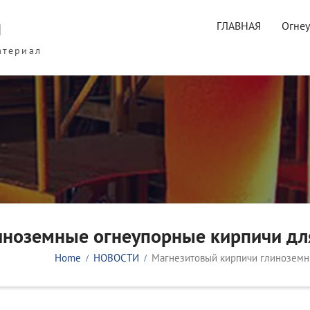
ы
ГЛАВНАЯ
Огне
атериал
иноземные огнеупорные кирпичи д
Home
НОВОСТИ
Магнезитовый кирпичи глиноземн