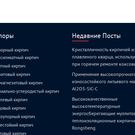
поры
Недавние Посты
Кристалличность кирпичей и
порный кирпич
плавленого кварца, использ
силикатный кирпич
при горячем ремонте коксов
атный кирпич
Применение высокопрочног
зитовый кирпич
износостойкого литьевого м
магнезитовый кирпич
Al2O3-SiC-C
зиально-углеродистый кирпич
Высококачественные
левый кирпич
высокотемпературные
довый кирпич
энергосберегающие муллито
тоупорный кирпич
теплоизоляционные кирпич
естойкий кирпич
Rongsheng
товый кирпич