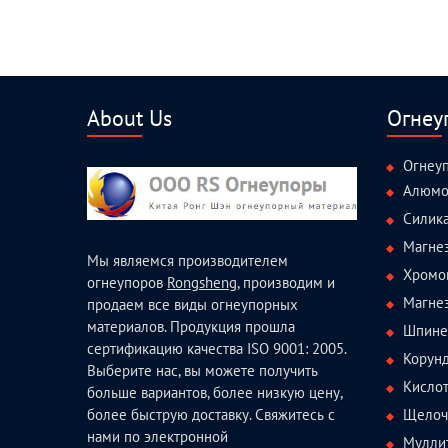
About Us
Огнеу
Огнеу
Алюмо
Силик
Магне
Мы являемся производителем
Хромо
огнеупоров
Rongsheng
, производим и
Магне
продаем все виды огнеупорных
материалов. Продукция прошла
Шпине
сертификацию качества ISO 9001: 2005.
Корун
Выберите нас, вы можете получить
Кисло
больше вариантов, более низкую цену,
Щелоч
более быструю доставку. Свяжитесь с
нами по электронной
Мулли