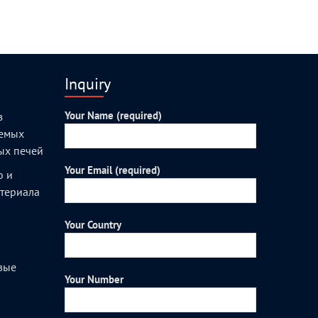
Inquiry
Your Name (required)
з
уемых
ых печей
Your Email (required)
о и
атериала
Your Country
вые
Your Number
и