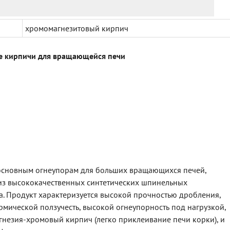
хромомагнезитовый кирпич
е кирпичи для вращающейся печи
 основным огнеупорам для больших вращающихся печей,
из высококачественных синтетических шпинельных
а. Продукт характеризуется высокой прочностью дробления,
рмической ползучесть, высокой огнеупорность под нагрузкой,
агнезия-хромовый кирпич (легко приклеивание печи корки), и