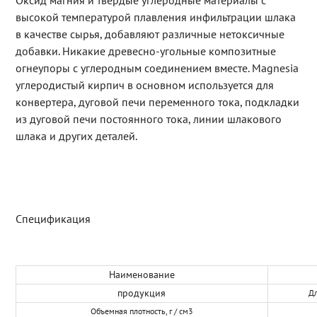
Оксид магния и твердые углеродные материалы с
высокой температурой плавления инфильтрации шлака
в качестве сырья, добавляют различные нетоксичные
добавки. Никакие древесно-угольные композитные
огнеупоры с углеродным соединением вместе. Magnesia
углеродистый кирпич в основном используется для
конвертера, дуговой печи переменного тока, подкладки
из дуговой печи постоянного тока, линии шлакового
шлака и других деталей.
Спецификация
Наименование
продукция
Д
Объемная плотность, г / см3