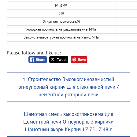
MgO%
C%
Открытая пористость,%
Холодная прочность на раздавливание, МПа
Высокотемпературная прочность на изгиб, МПа
Please follow and like us:
Post
Previous
Строительство Высокоглиноземистый
navigation
post:
огнеупорный кирпич для стеклянной печи /
цементной роторной печи
Next
Шамотная смесь высокоглинозема для
post:
Цементной печи Огнеупорные кирпичи
Шамотный якорь Кирпич LZ-75 LZ-48