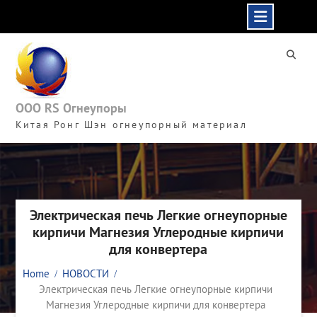
Skip
to
content
ООО RS Огнеупоры
Китая Ронг Шэн огнеупорный материал
Электрическая печь Легкие огнеупорные
кирпичи Магнезия Углеродные кирпичи
для конвертера
Home
НОВОСТИ
Электрическая печь Легкие огнеупорные кирпичи
Магнезия Углеродные кирпичи для конвертера