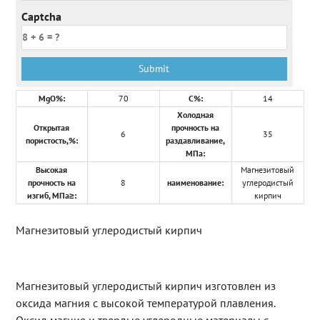
Captcha
MgO%:
70
C%:
14
Холодная
Открытая
прочность на
6
35
пористость,%:
раздавливание,
МПа:
Высокая
Магнезитовый
прочность на
8
наименование:
углеродистый
изгиб, МПа≥:
кирпич
Магнезитовый углеродистый кирпич
Магнезитовый углеродистый кирпич изготовлен из
оксида магния с высокой температурой плавления.