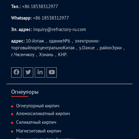
Тел.:
+86 18538312977
Whatsapp:
+86 18538312977
Эл. адрес:
inquiry@refractory-ru.com
адрес:
10-йэтаж，здание№6，электронно-
торговыйпортцентральноКитая，у.Daxue，районЭрки，
г.Чжэнчжоу，Хэнань，КНР.
facebook
twitter.com
linkedin
youtube
Огнеупоры
Огнеупорный кирпич
Алюмосиликатный кирпич
Силикатный кирпич
Магнезитовый кирпич