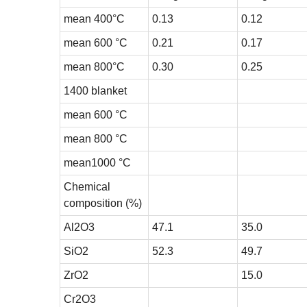
mean 400°C
0.13
0.12
mean 600 °C
0.21
0.17
mean 800°C
0.30
0.25
1400 blanket
mean 600 °C
mean 800 °C
mean1000 °C
Chemical
composition (%)
Al2O3
47.1
35.0
SiO2
52.3
49.7
ZrO2
15.0
Cr2O3