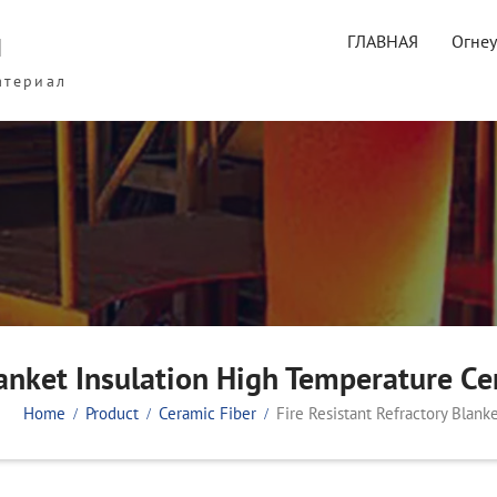
ы
ГЛАВНАЯ
Огне
атериал
lanket Insulation High Temperature C
Home
Product
Ceramic Fiber
Fire Resistant Refractory Blan