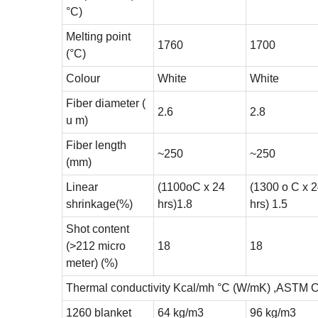
°C)
Melting point
1760
1700
(°C)
Colour
White
White
Fiber diameter (
2.6
2.8
u m)
Fiber length
~250
~250
(mm)
Linear
(1100oC x 24
(1300 o C x 
shrinkage(%)
hrs)1.8
hrs) 1.5
Shot content
(>212 micro
18
18
meter) (%)
Thermal conductivity Kcal/mh °C (W/mK) ,ASTM 
1260 blanket
64 kg/m3
96 kg/m3