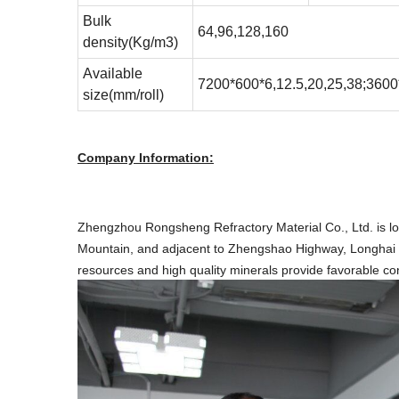
Bulk
64,96,128,160
density(Kg/m3)
Available
7200*600*6,12.5,20,25,38;360
size(mm/roll)
Company Information:
Zhengzhou Rongsheng Refractory Material Co., Ltd. is loca
Mountain, and adjacent to Zhengshao Highway, Longhai 
resources and high quality minerals provide favorable cond