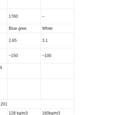
1760
–
Blue gree
White
2.65
3.1
~150
~100
24
C201
128 kg/m3
160kg/m3