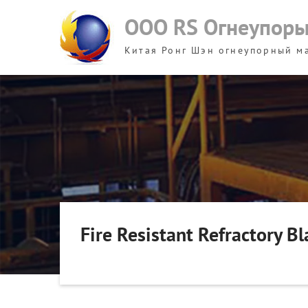
Skip
ООО RS Огнеупор
to
content
Китая Ронг Шэн огнеупорный м
Fire Resistant Refractory B