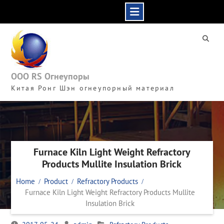
Skip
to
content
ООО RS Огнеупоры
Китая Ронг Шэн огнеупорный материал
Furnace Kiln Light Weight Refractory
Products Mullite Insulation Brick
Home
Product
Refractory Products
Furnace Kiln Light Weight Refractory Products Mullite
Insulation Brick