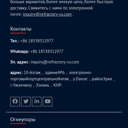
больше вариантов, более низкую цену, более быструю
доставку. Свяжитесь с нами по электронной
почте:
inquiry@refractory-ru.com
.
Контакты
Тел.:
+86 18538312977
Whatsapp:
+86 18538312977
Эл. адрес:
inquiry@refractory-ru.com
адрес:
10-йэтаж，здание№6，электронно-
торговыйпортцентральноКитая，у.Daxue，районЭрки，
г.Чжэнчжоу，Хэнань，КНР.
facebook
twitter.com
linkedin
youtube
Огнеупоры