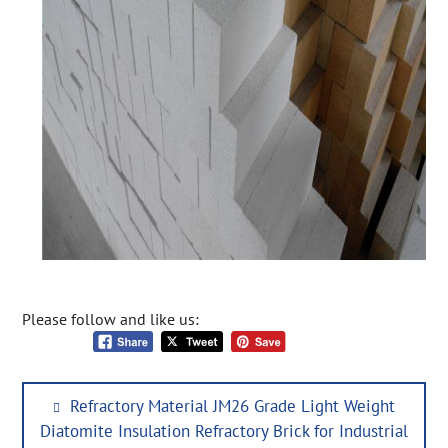
Please follow and like us:
Post
Previous
Refractory Material JM26 Grade Light Weight
navigation
post:
Diatomite Insulation Refractory Brick for Industrial