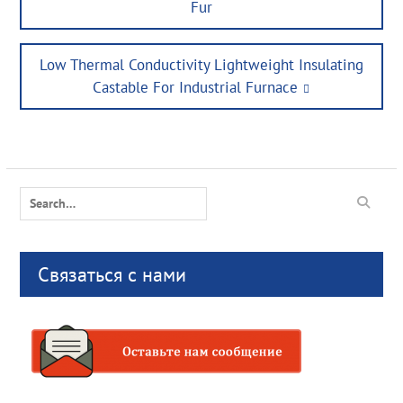
Fur
Next
Low Thermal Conductivity Lightweight Insulating
post:
Castable For Industrial Furnace
Search
for:
Связаться с нами