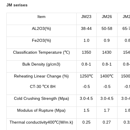
JM serises
Item
JM23
JM26
JM
AL2O3(%)
38-44
50-58
65-
Fe2O3(%)
1.0
0.9
0.
Classification Temperature (℃)
1350
1430
15
Bulk Density (g/cm3)
0.8-1
0.8-1
0.8
Reheating Linear Change (%)
1250℃
1400℃
150
CT-30 ℃X 8H
-0.5
-0.5
-0.
Cold Crushing Strength (Mpa)
3.0-4.5
3.0-4.5
3.0-
Modulus of Rupture (Mpa)
1.5
1.7
1.
Thermal conductivity400℃(W/m.k)
0.25
0.27
0.3