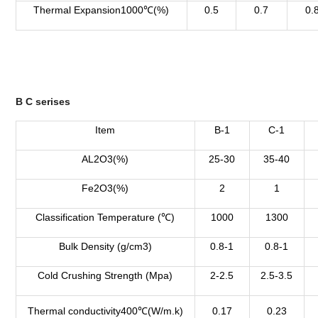
Thermal Expansion1000℃(%)
0.5
0.7
0.
B C serises
Item
B-1
C-1
AL2O3(%)
25-30
35-40
Fe2O3(%)
2
1
Classification Temperature (℃)
1000
1300
Bulk Density (g/cm3)
0.8-1
0.8-1
Cold Crushing Strength (Mpa)
2-2.5
2.5-3.5
Thermal conductivity400℃(W/m.k)
0.17
0.23