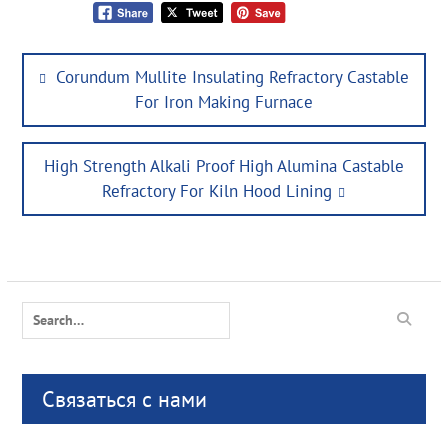
Post
Previous
Corundum Mullite Insulating Refractory Castable
navigation
post:
For Iron Making Furnace
Next
High Strength Alkali Proof High Alumina Castable
post:
Refractory For Kiln Hood Lining
Search
for:
Связаться с нами