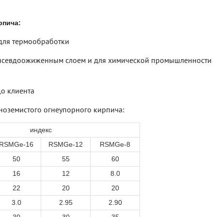
рпича:
 для термообработки
с псевдоожиженным слоем и для химической промышленности
до клиента
иноземистого огнеупорного кирпича:
индекс
RSMGe-16
RSMGe-12
RSMGe-8
50
55
60
16
12
8.0
22
20
20
3.0
2.95
2.90