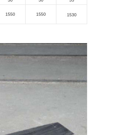
30
30
35
1550
1550
1530