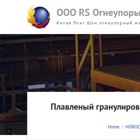
Skip
ООО RS Огнеупор
to
content
Китая Ронг Шэн огнеупорный м
Плавленый гранулиро
Home
НОВО