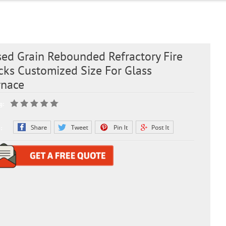
sed Grain Rebounded Refractory Fire
cks Customized Size For Glass
rnace
g:
: