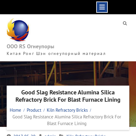
Skip
to
content
ООО RS Огнеупоры
Китая Ронг Шэн огнеупорный материал
Good Slag Resistance Alumina Silica
Refractory Brick For Blast Furnace Lining
Home
Product
Kiln Refractory Bricks
Good Slag Resistance Alumina Silica Refractory Brick For
Blast Furnace Lining