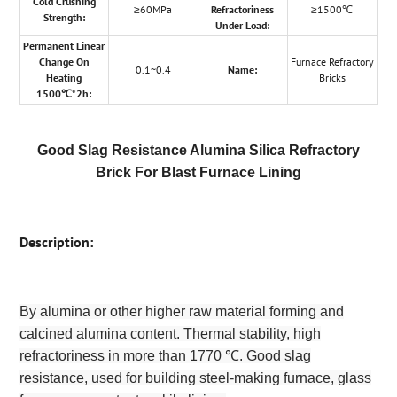
Cold Crushing
≥60MPa
Refractoriness
≥1500℃
Strength:
Under Load:
Permanent Linear
Change On
Furnace Refractory
0.1~0.4
Name:
Heating
Bricks
1500℃*2h:
Good Slag Resistance Alumina Silica Refractory
Brick For Blast Furnace Lining
Description:
By alumina or other higher raw material forming and
calcined alumina content. Thermal stability, high
refractoriness in more than 1770 ℃. Good slag
resistance, used for building steel-making furnace, glass