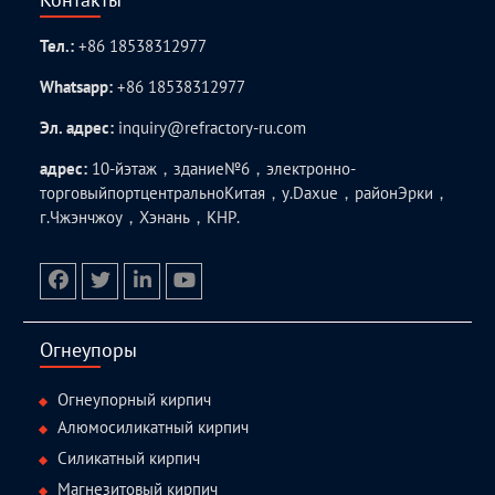
Тел.:
+86 18538312977
Whatsapp:
+86 18538312977
Эл. адрес:
inquiry@refractory-ru.com
адрес:
10-йэтаж，здание№6，электронно-
торговыйпортцентральноКитая，у.Daxue，районЭрки，
г.Чжэнчжоу，Хэнань，КНР.
facebook
twitter.com
linkedin
youtube
Огнеупоры
Огнеупорный кирпич
Алюмосиликатный кирпич
Силикатный кирпич
Магнезитовый кирпич