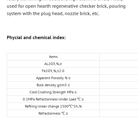
used for open hearth regenerative checker brick, pouring
system with the plug head, nozzle brick, etc.
Phycial and chemical index:
Items
AL2O3,%,≥
Fe2O3,%,≤2.0
Apparent Porosity % ≤
Bulk density g/cm3 ≥
Cold Crushing Strength MPa ≥
0.2MPa Refractoriness Under Load ℃ ≥
Refiring linear change 1500℃*2h,%
Refractoriness ℃ ≥