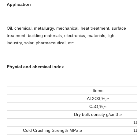
Application
Oil, chemical, metallurgy, mechanical, heat treatment, surface
treatment, building materials, electronics, materials, light
industry, solar, pharmaceutical, etc.
Phycial and chemical index
Items
AL2O3,%,≥
CaO,%,≤
Dry bulk density g/cm3 ≥
1
Cold Crushing Strength MPa ≥
1