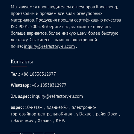
Мы являемся производителем огнеупоров
Rongsheng
,
производим и продаем все виды огнеупорных
материалов. Продукция прошла сертификацию качества
ISO 9001: 2005. Выберите нас, вы можете получить
больше вариантов, более низкую цену, более быструю
доставку. Свяжитесь с нами по электронной
почте:
inquiry@refractory-ru.com
.
Контакты
Тел.:
+86 18538312977
Whatsapp:
+86 18538312977
Эл. адрес:
inquiry@refractory-ru.com
адрес:
10-йэтаж，здание№6，электронно-
торговыйпортцентральноКитая，у.Daxue，районЭрки，
г.Чжэнчжоу，Хэнань，КНР.