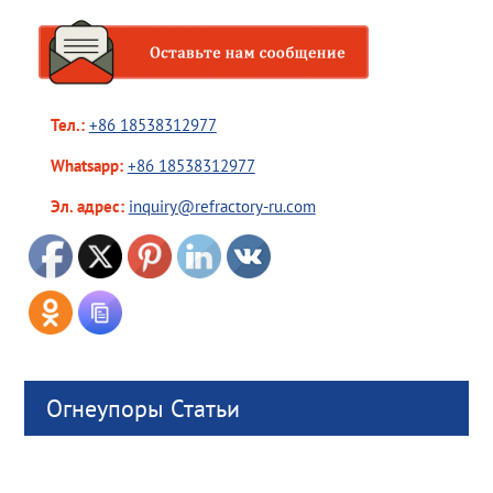
Тел.:
+86 18538312977
Whatsapp:
+86 18538312977
Эл. адрес:
inquiry@refractory-ru.com
Огнеупоры Статьи