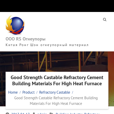
Skip
to
content
ООО RS Огнеупоры
Китая Ронг Шэн огнеупорный материал
Good Strength Castable Refractory Cement
Building Materials For High Heat Furnace
Home
Product
Refractory Castable
Good Strength Castable Refractory Cement Building
Materials For High Heat Furnace