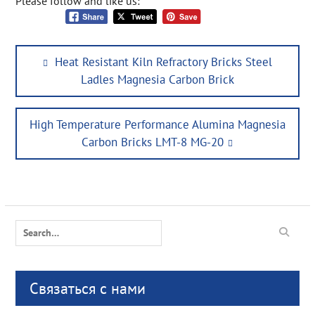
Please follow and like us:
Post
Previous
Heat Resistant Kiln Refractory Bricks Steel
navigation
post:
Ladles Magnesia Carbon Brick
Next
High Temperature Performance Alumina Magnesia
post:
Carbon Bricks LMT-8 MG-20
Search
for:
Связаться с нами