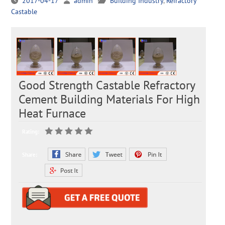
2017-04-17
admin
Building Industry
,
Refractory
Castable
Good Strength Castable Refractory
Cement Building Materials For High
Heat Furnace
Rating:
Share: