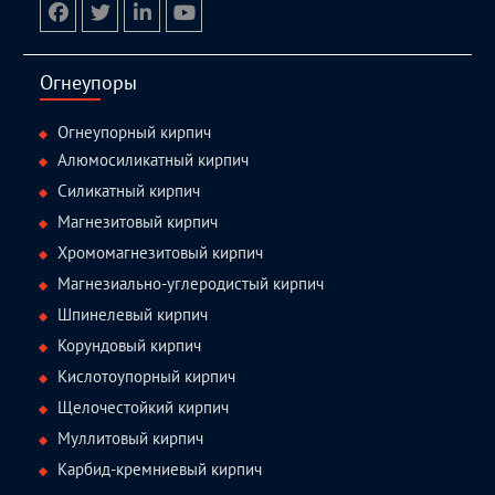
facebook
twitter.com
linkedin
youtube
Огнеупоры
Огнеупорный кирпич
Алюмосиликатный кирпич
Силикатный кирпич
Магнезитовый кирпич
Хромомагнезитовый кирпич
Магнезиально-углеродистый кирпич
Шпинелевый кирпич
Корундовый кирпич
Кислотоупорный кирпич
Щелочестойкий кирпич
Муллитовый кирпич
Карбид-кремниевый кирпич