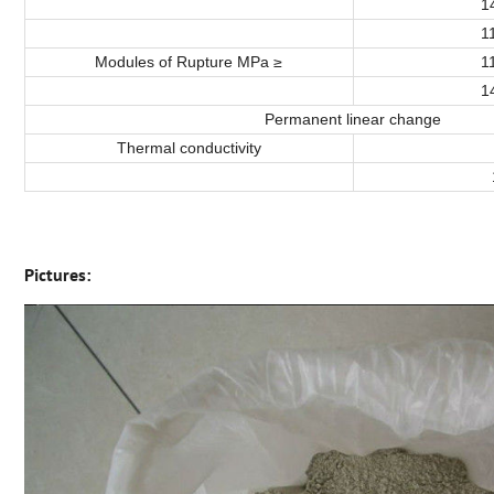
1
1
Modules of Rupture MPa ≥
1
1
Permanent linear change
Thermal conductivity
Pictures: