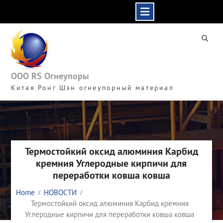
Skip
to
content
ООО RS Огнеупоры
Китая Ронг Шэн огнеупорный материал
Термостойкий оксид алюминия Карбид
кремния Углеродные кирпичи для
переработки ковша ковша
Home
НОВОСТИ
Термостойкий оксид алюминия Карбид кремния
Углеродные кирпичи для переработки ковша ковша