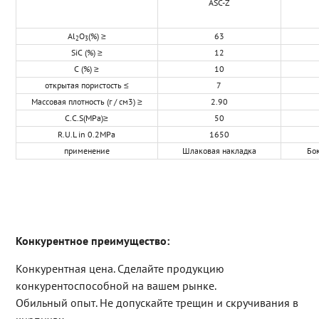
ASC-Z
Al
O
(%) ≥
63
2
3
SiC (%) ≥
12
C (%) ≥
10
открытая пористость ≤
7
Массовая плотность (г / см3) ≥
2.90
C.C.S(MPa)≥
50
R.U.L in 0.2MPa
1650
применение
Шлаковая накладка
Бок
Конкурентное преимущество:
Конкурентная цена. Сделайте продукцию
конкурентоспособной на вашем рынке.
Обильный опыт. Не допускайте трещин и скручивания в