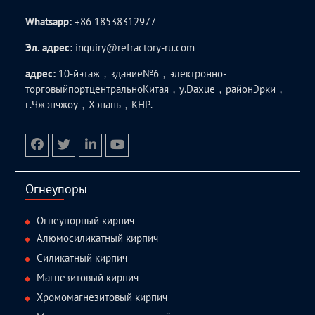
Whatsapp:
+86 18538312977
Эл. адрес:
inquiry@refractory-ru.com
адрес:
10-йэтаж，здание№6，электронно-
торговыйпортцентральноКитая，у.Daxue，районЭрки，
г.Чжэнчжоу，Хэнань，КНР.
facebook
twitter.com
linkedin
youtube
Огнеупоры
Огнеупорный кирпич
Алюмосиликатный кирпич
Силикатный кирпич
Магнезитовый кирпич
Хромомагнезитовый кирпич