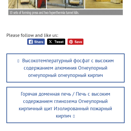
Please follow and like us:
Post
Previous
Высокотемпературный фосфат с высоким
navigation
post:
содержанием алюминия Огнеупорный
огнеупорный огнеупорный кирпич
Next
Горячая доменная печь / Печь с высоким
post:
содержанием глинозема Огнеупорный
кирпичный щит Изолированный пожарный
кирпич