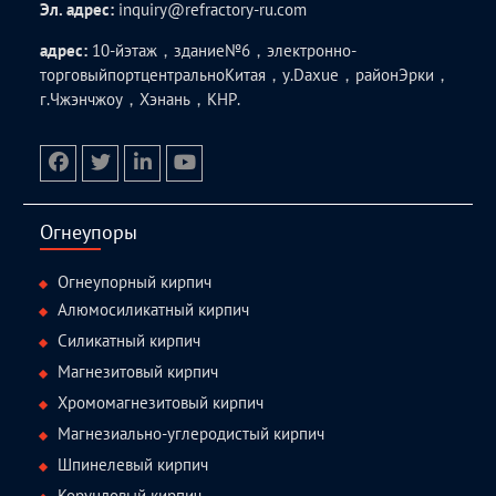
Эл. адрес:
inquiry@refractory-ru.com
адрес:
10-йэтаж，здание№6，электронно-
торговыйпортцентральноКитая，у.Daxue，районЭрки，
г.Чжэнчжоу，Хэнань，КНР.
facebook
twitter.com
linkedin
youtube
Огнеупоры
Огнеупорный кирпич
Алюмосиликатный кирпич
Силикатный кирпич
Магнезитовый кирпич
Хромомагнезитовый кирпич
Магнезиально-углеродистый кирпич
Шпинелевый кирпич
Корундовый кирпич