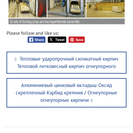
Please follow and like us:
Post
Previous
Тепловые ударопрочный силикатный кирпич
navigation
post:
Тепловой легковесный кирпич огнеупорного
Next
Алюминиевый цинковый вкладыш Оксид
post:
скрепленный Карбид кремния / Огнеупорные
огнеупорные кирпичи