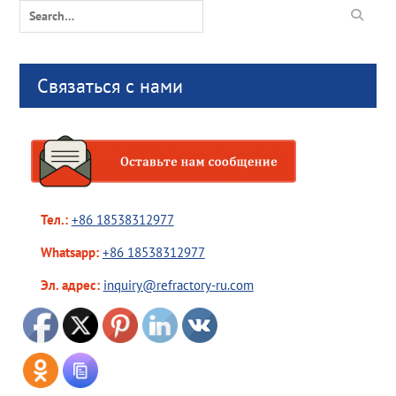
Search
for:
Связаться с нами
Тел.:
+86 18538312977
Whatsapp:
+86 18538312977
Эл. адрес:
inquiry@refractory-ru.com