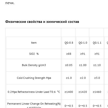
печи.
Физические свойства и химический состав
Item
QG-0.8
QG-1.0
QG-1.1
SiO2 %
≥88
≥91
≥91
Bulk Density g/cm3
≤0.85
≤1.00
≤1.10
Cold Crushing Strength Mpa
≥1.0
≥2.0
≥3.0
0.2Mpa Refractoriness Under Load T0.6 °C
≥1400
≥1420
≥1460
Permanent Linear Change On Reheating(%)
0~+0.5
0~+0.5
0~+0.5
1450°CX2h