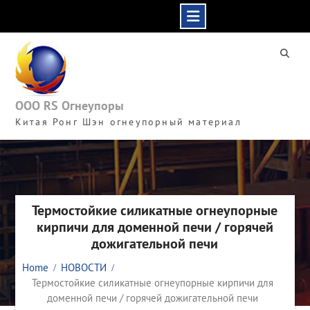
Skip
to
content
ООО RS Огнеупоры
Китая Ронг Шэн огнеупорный материал
Термостойкие силикатные огнеупорные
кирпичи для доменной печи / горячей
дожигательной печи
Home
НОВОСТИ
Термостойкие силикатные огнеупорные кирпичи для
доменной печи / горячей дожигательной печи