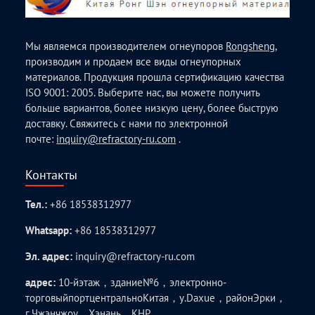
Мы являемся производителем огнеупоров
Rongsheng
,
производим и продаем все виды огнеупорных
материалов. Продукция прошла сертификацию качества
ISO 9001: 2005. Выберите нас, вы можете получить
больше вариантов, более низкую цену, более быструю
доставку. Свяжитесь с нами по электронной
почте:
inquiry@refractory-ru.com
.
Контакты
Тел.:
+86 18538312977
Whatsapp:
+86 18538312977
Эл. адрес:
inquiry@refractory-ru.com
адрес:
10-йэтаж，здание№6，электронно-
торговыйпортцентральноКитая，у.Daxue，районЭрки，
г.Чжэнчжоу，Хэнань，КНР.