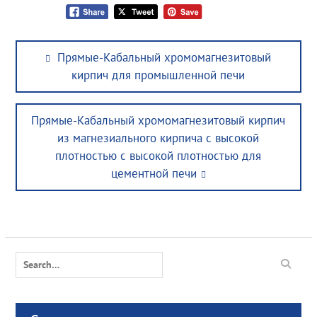
Post
Previous
Прямые-Кабальный хромомагнезитовый
navigation
post:
кирпич для промышленной печи
Next
Прямые-Кабальный хромомагнезитовый кирпич
post:
из магнезиального кирпича с высокой
плотностью с высокой плотностью для
цементной печи
Search
for: