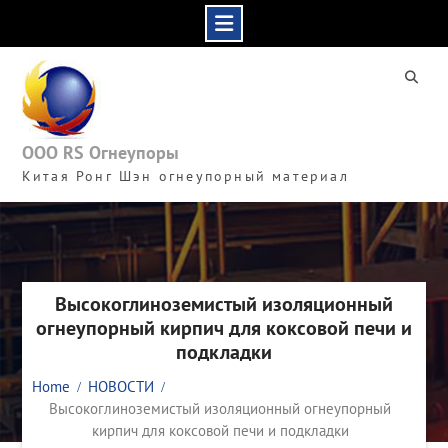
Skip
to
content
ООО RS Огнеупоры
Китая Ронг Шэн огнеупорный материал
Высокоглиноземистый изоляционный
огнеупорный кирпич для коксовой печи и
подкладки
Home
НОВОСТИ
Высокоглиноземистый изоляционный огнеупорный
кирпич для коксовой печи и подкладки