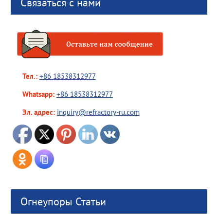
Связаться с нами
Тел.:
+86 18538312977
Whatsapp:
+86 18538312977
Эл. адрес:
inquiry@refractory-ru.com
Огнеупоры Статьи