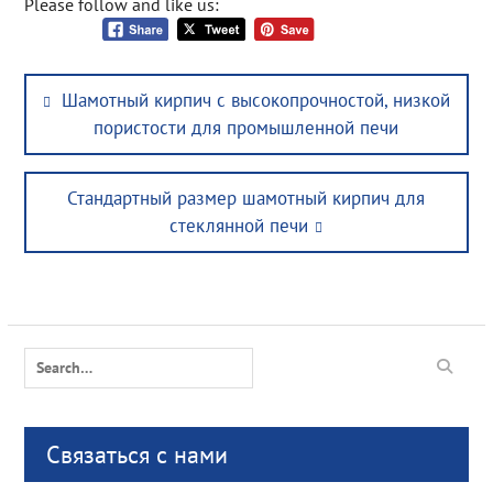
Please follow and like us:
Post
Previous
Шамотный кирпич с высокопрочностой, низкой
navigation
post:
пористости для промышленной печи
Next
Стандартный размер шамотный кирпич для
post:
стеклянной печи
Search
for:
Связаться с нами