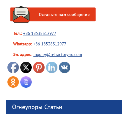
Тел.:
+86 18538312977
Whatsapp:
+86 18538312977
Эл. адрес:
inquiry@refractory-ru.com
Огнеупоры Статьи