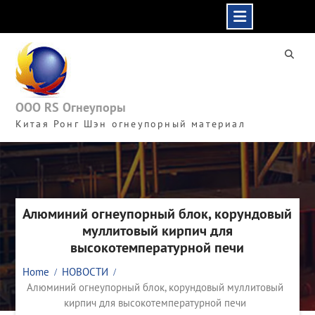
Skip
to
content
ООО RS Огнеупоры
Китая Ронг Шэн огнеупорный материал
Алюминий огнеупорный блок, корундовый
муллитовый кирпич для
высокотемпературной печи
Home
НОВОСТИ
Алюминий огнеупорный блок, корундовый муллитовый
кирпич для высокотемпературной печи