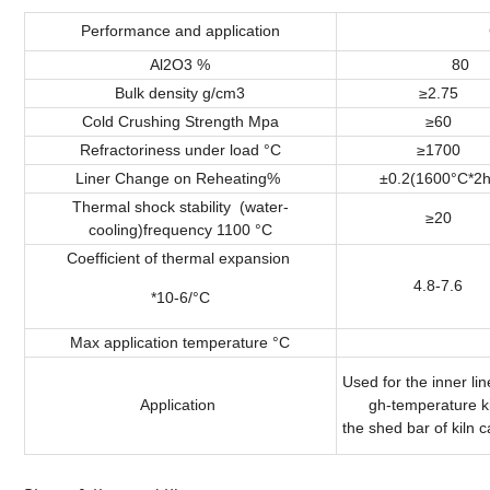
Performance and application
Corun
Al2O3 %
80
Bulk density g/cm3
≥2.75
Cold Crushing Strength Mpa
≥60
Refractoriness under load °C
≥1700
Liner Change on Reheating%
±0.2(1600°C*2h
Thermal shock stability (water-
≥20
cooling)frequency 1100 °C
Coefficient of thermal expansion
4.8-7.6
*10-6/°C
Max application temperature °C
Used for the inner line
Application
gh-temperature ki
the shed bar of kiln ca