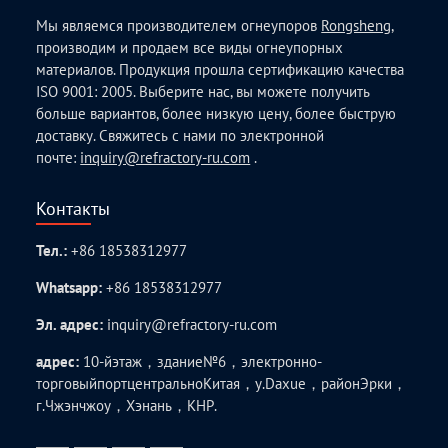
Мы являемся производителем огнеупоров
Rongsheng
,
производим и продаем все виды огнеупорных
материалов. Продукция прошла сертификацию качества
ISO 9001: 2005. Выберите нас, вы можете получить
больше вариантов, более низкую цену, более быструю
доставку. Свяжитесь с нами по электронной
почте:
inquiry@refractory-ru.com
.
Контакты
Тел.:
+86 18538312977
Whatsapp:
+86 18538312977
Эл. адрес:
inquiry@refractory-ru.com
адрес:
10-йэтаж，здание№6，электронно-
торговыйпортцентральноКитая，у.Daxue，районЭрки，
г.Чжэнчжоу，Хэнань，КНР.