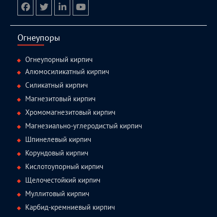
facebook
twitter.com
linkedin
youtube
Огнеупоры
Огнеупорный кирпич
Алюмосиликатный кирпич
Силикатный кирпич
Магнезитовый кирпич
Хромомагнезитовый кирпич
Магнезиально-углеродистый кирпич
Шпинелевый кирпич
Корундовый кирпич
Кислотоупорный кирпич
Щелочестойкий кирпич
Муллитовый кирпич
Карбид-кремниевый кирпич