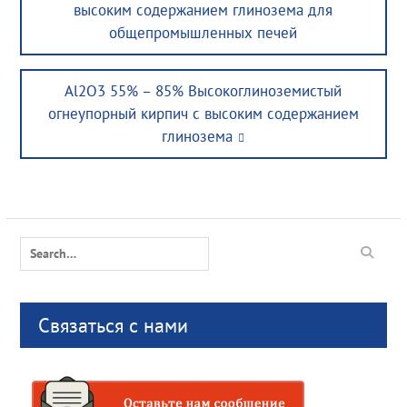
post:
высоким содержанием глинозема для
общепромышленных печей
Next
Al2O3 55% – 85% Высокоглиноземистый
post:
огнеупорный кирпич с высоким содержанием
глинозема
Search
for:
Связаться с нами