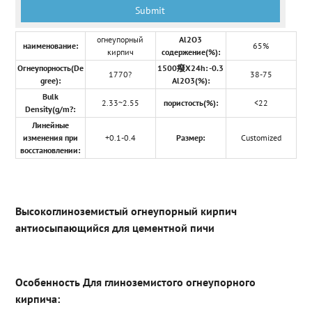
огнеупорный
Al2O3
наименование:
65%
кирпич
содержение(%):
Огнеупорность(De
1500癈X24h: -0.3
1770?
38-75
gree):
Al2O3(%):
Bulk
2.33~2.55
пористость(%):
<22
Density(g/m?:
Линейные
изменения при
+0.1-0.4
Размер:
Customized
восстановлении:
Высокоглиноземистый огнеупорный кирпич
антиосыпающийся для цементной пичи
Особенность Для глиноземистого огнеупорного
кирпича: