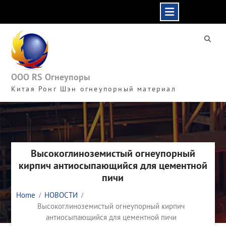
Skip
to
content
ООО RS Огнеупоры
Китая Ронг Шэн огнеупорный материал
Высокоглиноземистый огнеупорный
кирпич антиосыпающийся для цементной
пичи
Home
НОВОСТИ
Высокоглиноземистый огнеупорный кирпич
антиосыпающийся для цементной пичи