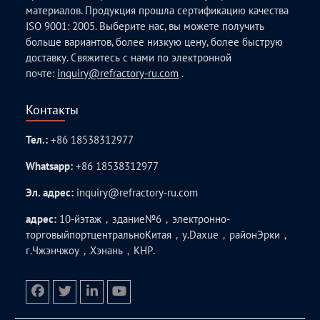
материалов. Продукция прошла сертификацию качества
ISO 9001: 2005. Выберите нас, вы можете получить
больше вариантов, более низкую цену, более быструю
доставку. Свяжитесь с нами по электронной
почте:
inquiry@refractory-ru.com
.
Контакты
Тел.:
+86 18538312977
Whatsapp:
+86 18538312977
Эл. адрес:
inquiry@refractory-ru.com
адрес:
10-йэтаж，здание№6，электронно-
торговыйпортцентральноКитая，у.Daxue，районЭрки，
г.Чжэнчжоу，Хэнань，КНР.
facebook
twitter.com
linkedin
youtube