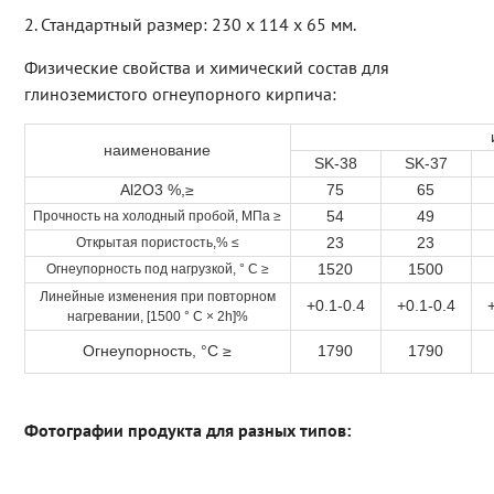
2. Стандартный размер: 230 x 114 x 65 мм.
Физические свойства и химический состав для
глиноземистого огнеупорного кирпича:
наименование
SK-38
SK-37
Al2O3 %,≥
75
65
54
49
Прочность на холодный пробой, МПа ≥
23
23
Открытая пористость,% ≤
1520
1500
Огнеупорность под нагрузкой, ° C ≥
Линейные изменения при повторном
+0.1-0.4
+0.1-0.4
нагревании, [1500 ° C × 2h]%
Огнеупорность, °C ≥
1790
1790
Фотографии продукта для разных типов: