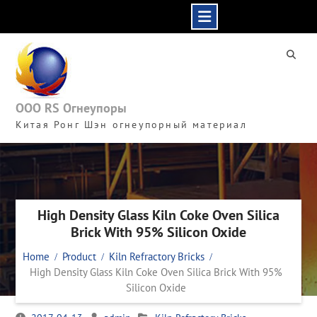
Skip
to
content
ООО RS Огнеупоры
Китая Ронг Шэн огнеупорный материал
High Density Glass Kiln Coke Oven Silica
Brick With 95% Silicon Oxide
Home
Product
Kiln Refractory Bricks
High Density Glass Kiln Coke Oven Silica Brick With 95%
Silicon Oxide