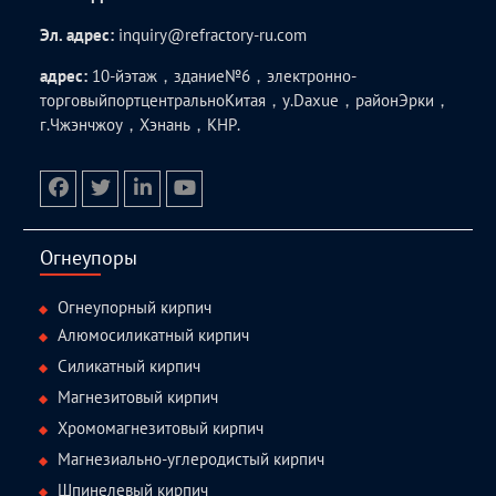
Эл. адрес:
inquiry@refractory-ru.com
адрес:
10-йэтаж，здание№6，электронно-
торговыйпортцентральноКитая，у.Daxue，районЭрки，
г.Чжэнчжоу，Хэнань，КНР.
facebook
twitter.com
linkedin
youtube
Огнеупоры
Огнеупорный кирпич
Алюмосиликатный кирпич
Силикатный кирпич
Магнезитовый кирпич
Хромомагнезитовый кирпич
Магнезиально-углеродистый кирпич
Шпинелевый кирпич