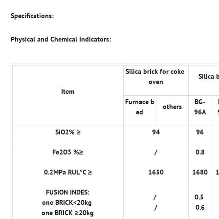
Specifications:
Physical and Chemical Indicators:
Silica brick for coke
Silica 
oven
Item
Furnace b
BG-
others
ed
96A
SiO2% ≥
94
96
Fe2O3 %≥
/
0.8
0.2MPa RUL°C ≥
1650
1680
FUSION INDES:
/
0.5
one BRICK<20kg
/
0.6
one BRICK ≥20kg