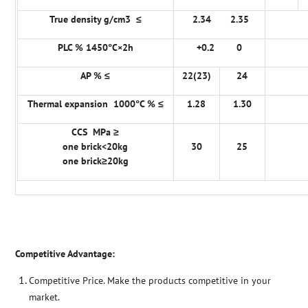
True density g/cm3 ≤
2.34 2.35
PLC % 1450°C×2h
+0.2 0
AP % ≤
22(23)
24
Thermal expansion 1000°C % ≤
1.28
1.30
CCS MPa ≥
one brick<20kg
30
25
one brick≥20kg
Competitive Advantage:
Competitive Price. Make the products competitive in your
market.