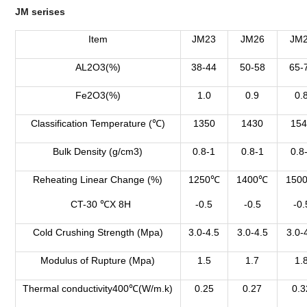
JM serises
Item
JM23
JM26
JM
AL2O3(%)
38-44
50-58
65-
Fe2O3(%)
1.0
0.9
0.
Classification Temperature (℃)
1350
1430
15
Bulk Density (g/cm3)
0.8-1
0.8-1
0.8
Reheating Linear Change (%)
1250℃
1400℃
150
CT-30 ℃X 8H
-0.5
-0.5
-0.
Cold Crushing Strength (Mpa)
3.0-4.5
3.0-4.5
3.0-
Modulus of Rupture (Mpa)
1.5
1.7
1.
Thermal conductivity400℃(W/m.k)
0.25
0.27
0.3