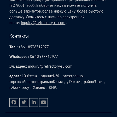
ISO 9001: 2005. Выберите нас, вы можете получить
больше вариантов, более низкую цену, более быструю
доставку. Свяжитесь с нами по электронной
почте:
inquiry@refractory-ru.com
.
Контакты
Тел.:
+86 18538312977
Whatsapp:
+86 18538312977
Эл. адрес:
inquiry@refractory-ru.com
адрес:
10-йэтаж，здание№6，электронно-
торговыйпортцентральноКитая，у.Daxue，районЭрки，
г.Чжэнчжоу，Хэнань，КНР.
facebook
twitter.com
linkedin
youtube