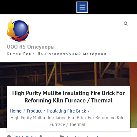
Skip
to
content
ООО RS Огнеупоры
Китая Ронг Шэн огнеупорный материал
High Purity Mullite Insulating Fire Brick For
Reforming Kiln Furnace / Thermal
Home
Product
Insulating Fire Brick
High Purity Mullite Insulating Fire Brick For Reforming Kiln
Furnace / Thermal