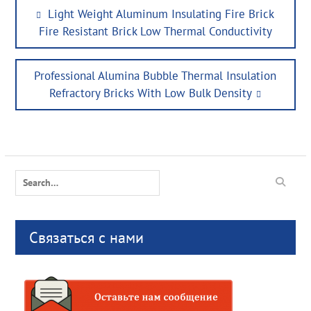
Post
Previous
Light Weight Aluminum Insulating Fire Brick
navigation
post:
Fire Resistant Brick Low Thermal Conductivity
Next
Professional Alumina Bubble Thermal Insulation
post:
Refractory Bricks With Low Bulk Density
Search
for:
Связаться с нами