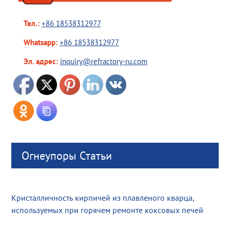
Тел.:
+86 18538312977
Whatsapp:
+86 18538312977
Эл. адрес:
inquiry@refractory-ru.com
Огнеупоры Статьи
Кристалличность кирпичей из плавленого кварца,
используемых при горячем ремонте коксовых печей