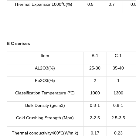
Thermal Expansion1000℃(%)
0.5
0.7
0.
B C serises
Item
B-1
C-1
AL2O3(%)
25-30
35-40
Fe2O3(%)
2
1
Classification Temperature (℃)
1000
1300
Bulk Density (g/cm3)
0.8-1
0.8-1
Cold Crushing Strength (Mpa)
2-2.5
2.5-3.5
Thermal conductivity400℃(W/m.k)
0.17
0.23