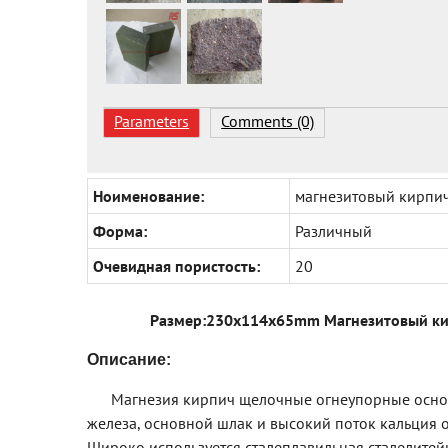
Parameters
Comments (0)
Ноименование:
магнезитовый кирпи
Форма:
Различный
Очевидная пористость:
20
Размер:230x114x65mm Магнезитовый ки
Описание:
Магнезия кирпич щелочные огнеупорные основн
железа, основной шлак и высокий поток кальция 
Широко используется сталеплавильная сталелитейн