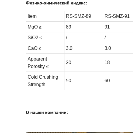
Физико-химический индекс:
Item
RS-SMZ-89
RS-SMZ-91
MgO ≥
89
91
SiO2 ≤
/
/
CaO ≤
3.0
3.0
Apparent
20
18
Porosity ≤
Cold Crushing
50
60
Strength
О нашей компании: