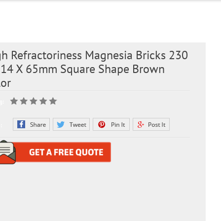
h Refractoriness Magnesia Bricks 230
114 X 65mm Square Shape Brown
lor
g:
: