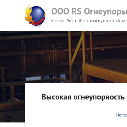
Skip
ООО RS Огнеупор
to
content
Китая Ронг Шэн огнеупорный м
Высокая огнеупорность
Home