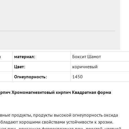
ч
материал:
Боксит Шамот
Цвет:
коричневый
Огнеупорность:
1450
рпич Хромомагнезитовый кирпич Квадратная форма
ые продукты, продукты высокой огнеупорность оксида
обладают хорошими свойствами устойчивости к эрозии.
ая печь, описанная ферросплавная печь. простой, цветной